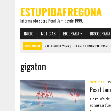
ESTUPIDAFREGONA
Informando sobre Pearl Jam desde 1999.
INICIO
NOTICIAS
BIOGRAFÍA +
DISCOGRAFÍA
DESTACADO
7 DE JUNIO DE 2026
|
JEFF AMENT HABLA POR PRIMER
22 DE MAYO DE 2026
|
PEARL JAM MANTENDRÁ EN SECRETO LA IDENTI
gigaton
19 DE MAYO DE 2026
|
EL ENCUENTRO ENTRE NEIL YOUNG Y PEARL JAM 
12 DE MAYO DE 2026
|
PEARL JAM REAPARECEN EN OHANA 2026 EN ME
28 DE JULIO DE 2026
|
JEFF AMENT PUBLICA SINCE FOREVER, UN LIBR
NOTICIAS
13
Pearl Jam
Después de 
echaran fue