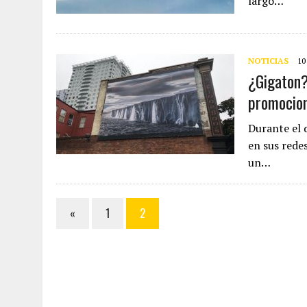
largo…
NOTICIAS
10
¿Gigaton?
promocio
Durante el 
en sus rede
un…
«
1
2