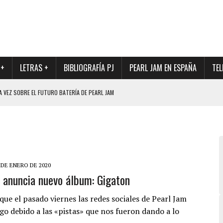
 +
LETRAS +
BIBLIOGRAFÍA PJ
PEARL JAM EN ESPAÑA
TEL
A VEZ SOBRE EL FUTURO BATERÍA DE PEARL JAM
DAD DE SU NUEVO BATERÍA
QUE MARCÓ LOS 90, DE NUEVO EN VINILO.
DIO DE LA INCERTIDUMBRE SOBRE SU FUTURA FORMACIÓN
O CON FOTOGRAFÍAS INÉDITAS DE LA HISTORIA DE PEARL JAM
 DE ENERO DE 2020
 anuncia nuevo álbum: Gigaton
que el pasado viernes las redes sociales de Pearl Jam
go debido a las «pistas» que nos fueron dando a lo