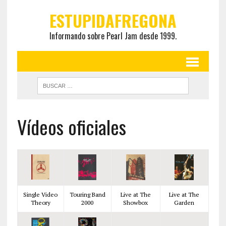
ESTUPIDAFREGONA
Informando sobre Pearl Jam desde 1999.
Vídeos oficiales
Single Video
Touring Band
Live at The
Live at The
Theory
2000
Showbox
Garden