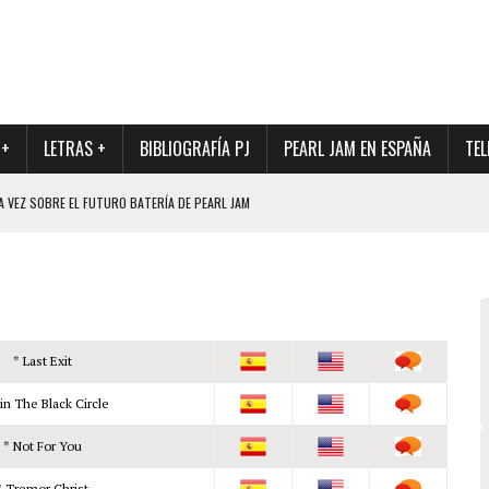
 +
LETRAS +
BIBLIOGRAFÍA PJ
PEARL JAM EN ESPAÑA
TEL
A VEZ SOBRE EL FUTURO BATERÍA DE PEARL JAM
DAD DE SU NUEVO BATERÍA
QUE MARCÓ LOS 90, DE NUEVO EN VINILO.
DIO DE LA INCERTIDUMBRE SOBRE SU FUTURA FORMACIÓN
O CON FOTOGRAFÍAS INÉDITAS DE LA HISTORIA DE PEARL JAM
* Last Exit
in The Black Circle
* Not For You
* Tremor Christ