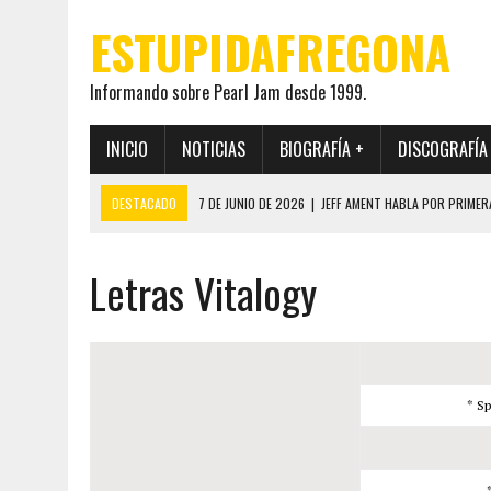
ESTUPIDAFREGONA
Informando sobre Pearl Jam desde 1999.
INICIO
NOTICIAS
BIOGRAFÍA +
DISCOGRAFÍA
DESTACADO
7 DE JUNIO DE 2026
|
JEFF AMENT HABLA POR PRIMER
22 DE MAYO DE 2026
|
PEARL JAM MANTENDRÁ EN SECRETO LA IDENTI
Letras Vitalogy
19 DE MAYO DE 2026
|
EL ENCUENTRO ENTRE NEIL YOUNG Y PEARL JAM 
12 DE MAYO DE 2026
|
PEARL JAM REAPARECEN EN OHANA 2026 EN ME
28 DE JULIO DE 2026
|
JEFF AMENT PUBLICA SINCE FOREVER, UN LIBR
* Sp