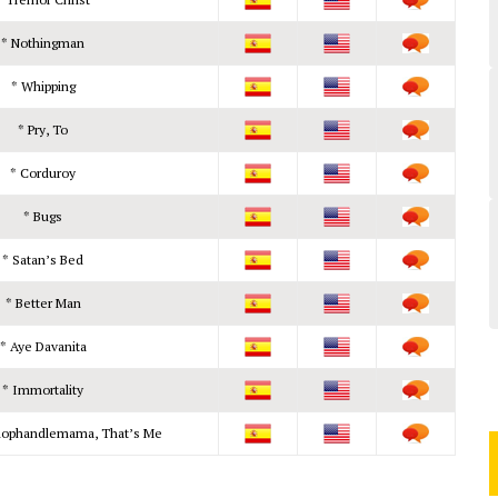
* Nothingman
* Whipping
* Pry, To
* Corduroy
* Bugs
* Satan’s Bed
* Better Man
* Aye Davanita
* Immortality
mophandlemama, That’s Me