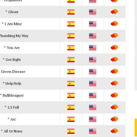
* Ghost
* I Am Mine
Thumbing My Way
* You Are
* Get Right
 Green Disease
* Help Help
* Bu$hleaguer
* 1/2 Full
* Arc
* All Or None