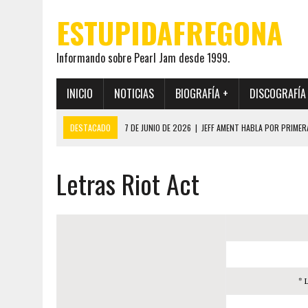
ESTUPIDAFREGONA
Informando sobre Pearl Jam desde 1999.
INICIO
NOTICIAS
BIOGRAFÍA +
DISCOGRAFÍA
DESTACADO
7 DE JUNIO DE 2026
|
JEFF AMENT HABLA POR PRIMER
22 DE MAYO DE 2026
|
PEARL JAM MANTENDRÁ EN SECRETO LA IDENTI
Letras Riot Act
19 DE MAYO DE 2026
|
EL ENCUENTRO ENTRE NEIL YOUNG Y PEARL JAM 
12 DE MAYO DE 2026
|
PEARL JAM REAPARECEN EN OHANA 2026 EN ME
28 DE JULIO DE 2026
|
JEFF AMENT PUBLICA SINCE FOREVER, UN LIBR
* 