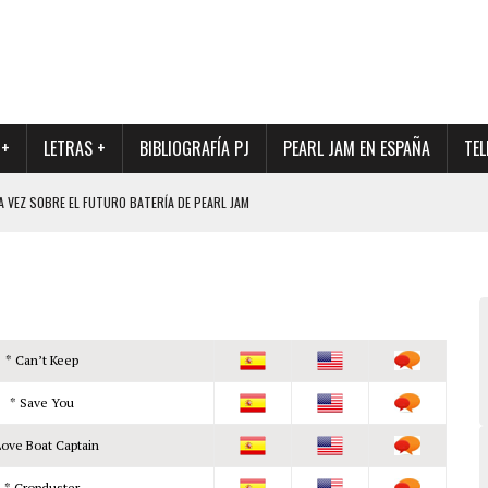
 +
LETRAS +
BIBLIOGRAFÍA PJ
PEARL JAM EN ESPAÑA
TEL
A VEZ SOBRE EL FUTURO BATERÍA DE PEARL JAM
DAD DE SU NUEVO BATERÍA
QUE MARCÓ LOS 90, DE NUEVO EN VINILO.
DIO DE LA INCERTIDUMBRE SOBRE SU FUTURA FORMACIÓN
O CON FOTOGRAFÍAS INÉDITAS DE LA HISTORIA DE PEARL JAM
* Can’t Keep
* Save You
Love Boat Captain
* Cropduster