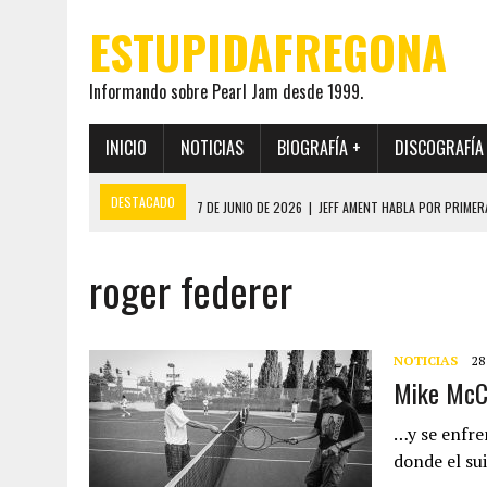
ESTUPIDAFREGONA
Informando sobre Pearl Jam desde 1999.
INICIO
NOTICIAS
BIOGRAFÍA +
DISCOGRAFÍA
DESTACADO
7 DE JUNIO DE 2026
|
JEFF AMENT HABLA POR PRIMER
22 DE MAYO DE 2026
|
PEARL JAM MANTENDRÁ EN SECRETO LA IDENTI
roger federer
19 DE MAYO DE 2026
|
EL ENCUENTRO ENTRE NEIL YOUNG Y PEARL JAM 
12 DE MAYO DE 2026
|
PEARL JAM REAPARECEN EN OHANA 2026 EN ME
28 DE JULIO DE 2026
|
JEFF AMENT PUBLICA SINCE FOREVER, UN LIBR
NOTICIAS
28
Mike McCr
…y se enfre
donde el su