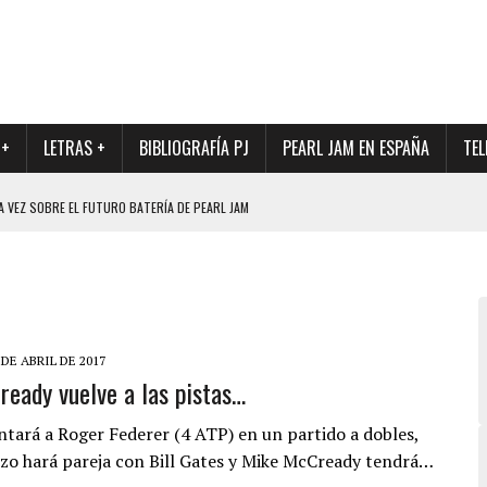
 +
LETRAS +
BIBLIOGRAFÍA PJ
PEARL JAM EN ESPAÑA
TEL
A VEZ SOBRE EL FUTURO BATERÍA DE PEARL JAM
DAD DE SU NUEVO BATERÍA
QUE MARCÓ LOS 90, DE NUEVO EN VINILO.
DIO DE LA INCERTIDUMBRE SOBRE SU FUTURA FORMACIÓN
O CON FOTOGRAFÍAS INÉDITAS DE LA HISTORIA DE PEARL JAM
 DE ABRIL DE 2017
eady vuelve a las pistas…
ntará a Roger Federer (4 ATP) en un partido a dobles,
izo hará pareja con Bill Gates y Mike McCready tendrá…