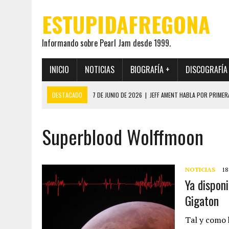
ESTUPIDAFREGONA
Informando sobre Pearl Jam desde 1999.
INICIO
NOTICIAS
BIOGRAFÍA +
DISCOGRAFÍA
DESTACADO
7 DE JUNIO DE 2026
|
JEFF AMENT HABLA POR PRIMER
22 DE MAYO DE 2026
|
PEARL JAM MANTENDRÁ EN SECRETO LA IDENTI
Superblood Wolffmoon
19 DE MAYO DE 2026
|
EL ENCUENTRO ENTRE NEIL YOUNG Y PEARL JAM 
12 DE MAYO DE 2026
|
PEARL JAM REAPARECEN EN OHANA 2026 EN ME
28 DE JULIO DE 2026
|
JEFF AMENT PUBLICA SINCE FOREVER, UN LIBR
NOTICIAS
18
Ya dispon
Gigaton
Tal y como 