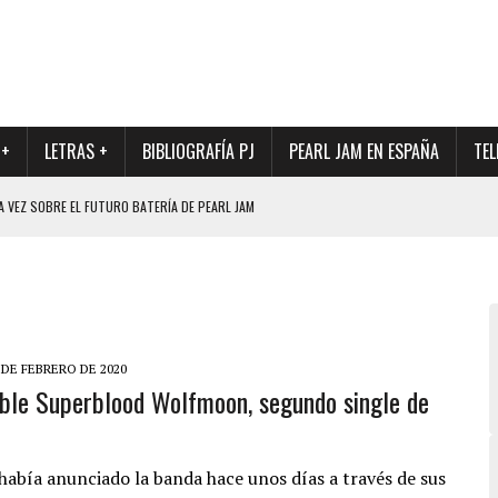
 +
LETRAS +
BIBLIOGRAFÍA PJ
PEARL JAM EN ESPAÑA
TEL
A VEZ SOBRE EL FUTURO BATERÍA DE PEARL JAM
DAD DE SU NUEVO BATERÍA
QUE MARCÓ LOS 90, DE NUEVO EN VINILO.
DIO DE LA INCERTIDUMBRE SOBRE SU FUTURA FORMACIÓN
O CON FOTOGRAFÍAS INÉDITAS DE LA HISTORIA DE PEARL JAM
 DE FEBRERO DE 2020
ible Superblood Wolfmoon, segundo single de
había anunciado la banda hace unos días a través de sus