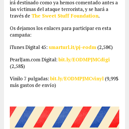
irá destinado como ya hemos comentado antes a
las víctimas del ataque terrorista, y se hará a
través de
The Sweet Stuff Foundation
.
Os dejamos los enlaces para participar en esta
campaña:
iTunes Digital 45:
smarturl.it/pj-eodm
(2,58€)
PearlJam.com Digital:
bit.ly/EODMPJMCdigi
(2,58$)
Vinilo 7 pulgadas:
bit.ly/EODMPJMCvinyl
(9,99$
más gastos de envío)