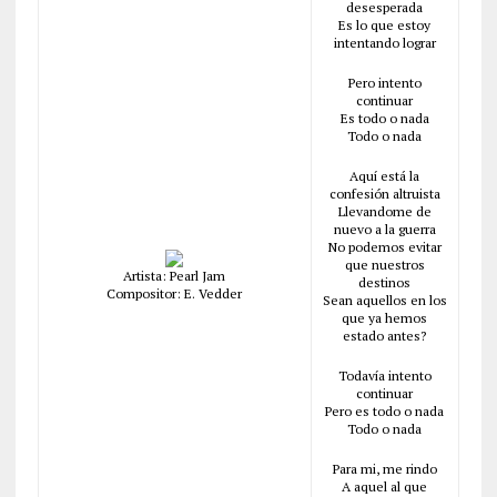
desesperada
Es lo que estoy
intentando lograr
Pero intento
continuar
Es todo o nada
Todo o nada
Aquí está la
confesión altruista
Llevandome de
nuevo a la guerra
No podemos evitar
que nuestros
Artista: Pearl Jam
destinos
Compositor: E. Vedder
Sean aquellos en los
que ya hemos
estado antes?
Todavía intento
continuar
Pero es todo o nada
Todo o nada
Para mi, me rindo
A aquel al que