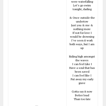
were waterfalling
Let’s go swim
tonight, darling
& Once outside the
undertow
Just you & me &
nothing more
If not for love I
would be drowning
I’ve seen it work
both ways, but I am
up
Riding high amongst
the waves
I can feel Like I
Have a soul that has
been saved
I can feel like I
Put away my early
grave
Gotta say it now
Better loud
Than too late