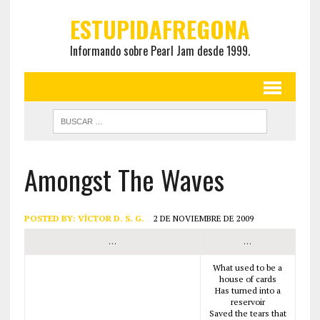
ESTUPIDAFREGONA
Informando sobre Pearl Jam desde 1999.
Amongst The Waves
POSTED BY:
VÍCTOR D. S. G.
2 DE NOVIEMBRE DE 2009
…
…
What used to be a
house of cards
Has turned into a
reservoir
Saved the tears that