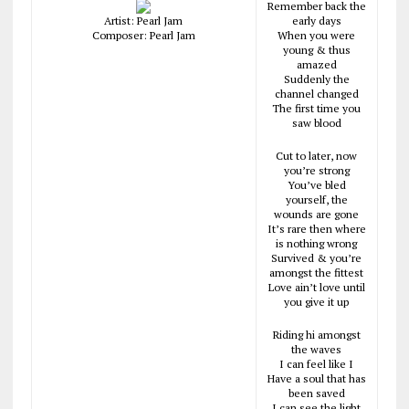
Remember back the
Artist: Pearl Jam
early days
Composer: Pearl Jam
When you were
young & thus
amazed
Suddenly the
channel changed
The first time you
saw blood
Cut to later, now
you’re strong
You’ve bled
yourself, the
wounds are gone
It’s rare then where
is nothing wrong
Survived & you’re
amongst the fittest
Love ain’t love until
you give it up
Riding hi amongst
the waves
I can feel like I
Have a soul that has
been saved
I can see the light