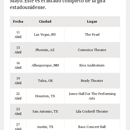
Mayo. Este es el listado completo de la gira
estadounidense.
Fecha
Ciudad
Lugar
11
Las Vegas, NV
The Pearl
Abril
13
Phoenix, AZ
Comerica Theater
Abril
16
Albuquerque, NM
Kiva Auditorium
Abril
19
Tulsa, OK
Brady Theater
Abril
22
Jones Hall For The Performing
Houston, TX
Abril
Arts
25
San Antonio, TX
Lila Cockrell Theatre
Abril
27
Austin, TX
Bass Concert Hall
Abril