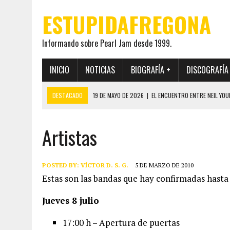
ESTUPIDAFREGONA
Informando sobre Pearl Jam desde 1999.
INICIO
NOTICIAS
BIOGRAFÍA +
DISCOGRAFÍA
DESTACADO
19 DE MAYO DE 2026
|
EL ENCUENTRO ENTRE NEIL YOUN
12 DE MAYO DE 2026
|
PEARL JAM REAPARECEN EN OHANA 2026 EN ME
Artistas
28 DE JULIO DE 2026
|
JEFF AMENT PUBLICA SINCE FOREVER, UN LIBR
7 DE JUNIO DE 2026
|
JEFF AMENT HABLA POR PRIMERA VEZ SOBRE EL 
22 DE MAYO DE 2026
|
PEARL JAM MANTENDRÁ EN SECRETO LA IDENTI
POSTED BY:
VÍCTOR D. S. G.
5 DE MARZO DE 2010
Estas son las bandas que hay confirmadas hast
Jueves 8 julio
17:00 h – Apertura de puertas