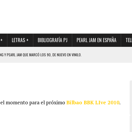
 +
LETRAS +
BIBLIOGRAFÍA PJ
PEARL JAM EN ESPAÑA
TEL
G Y PEARL JAM QUE MARCÓ LOS 90, DE NUEVO EN VINILO.
DIO DE LA INCERTIDUMBRE SOBRE SU FUTURA FORMACIÓN
O CON FOTOGRAFÍAS INÉDITAS DE LA HISTORIA DE PEARL JAM
FUTURO BATERÍA DE PEARL JAM
DAD DE SU NUEVO BATERÍA
a el momento para el próximo
Bilbao BBK LIve 2010
.