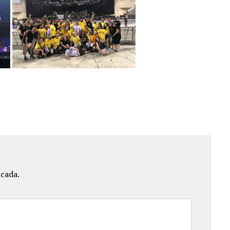
icada.