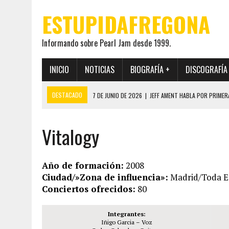
ESTUPIDAFREGONA
Informando sobre Pearl Jam desde 1999.
INICIO
NOTICIAS
BIOGRAFÍA +
DISCOGRAFÍA
DESTACADO
7 DE JUNIO DE 2026
|
JEFF AMENT HABLA POR PRIMER
22 DE MAYO DE 2026
|
PEARL JAM MANTENDRÁ EN SECRETO LA IDENTI
Vitalogy
19 DE MAYO DE 2026
|
EL ENCUENTRO ENTRE NEIL YOUNG Y PEARL JAM 
12 DE MAYO DE 2026
|
PEARL JAM REAPARECEN EN OHANA 2026 EN ME
28 DE JULIO DE 2026
|
JEFF AMENT PUBLICA SINCE FOREVER, UN LIBR
Año de formación:
2008
Ciudad/»Zona de influencia»:
Madrid/Toda E
Conciertos ofrecidos:
80
Integrantes:
Iñigo Garcia – Voz