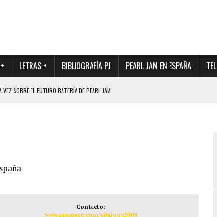
 +
LETRAS +
BIBLIOGRAFÍA PJ
PEARL JAM EN ESPAÑA
TEL
A VEZ SOBRE EL FUTURO BATERÍA DE PEARL JAM
DAD DE SU NUEVO BATERÍA
QUE MARCÓ LOS 90, DE NUEVO EN VINILO.
DIO DE LA INCERTIDUMBRE SOBRE SU FUTURA FORMACIÓN
O CON FOTOGRAFÍAS INÉDITAS DE LA HISTORIA DE PEARL JAM
spaña
Contacto:
www.myspace.com/vitalogy2008