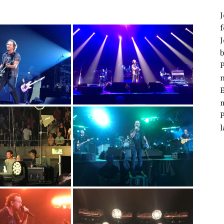
J
f
J
b
P
E
m
l