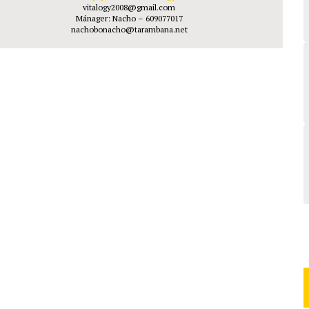
vitalogy2008@gmail.com
Mánager: Nacho – 609077017
nachobonacho@tarambana.net