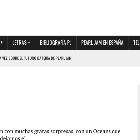
 +
LETRAS +
BIBLIOGRAFÍA PJ
PEARL JAM EN ESPAÑA
TEL
A VEZ SOBRE EL FUTURO BATERÍA DE PEARL JAM
DAD DE SU NUEVO BATERÍA
QUE MARCÓ LOS 90, DE NUEVO EN VINILO.
DIO DE LA INCERTIDUMBRE SOBRE SU FUTURA FORMACIÓN
O CON FOTOGRAFÍAS INÉDITAS DE LA HISTORIA DE PEARL JAM
in con muchas gratas sorpresas, con un Oceans que
 dejamos el