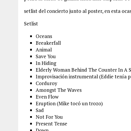
setlist del concierto junto al poster, en esta oc
Setlist
Oceans
Breakerfall
Animal
Save You
In Hiding
Elderly Woman Behind The Counter In A 
Improvisación instrumental (Eddie tenía p
Corduroy
Amongst The Waves
Even Flow
Eruption (Mike tocó un trozo)
Sad
Not For You
Present Tense
Down