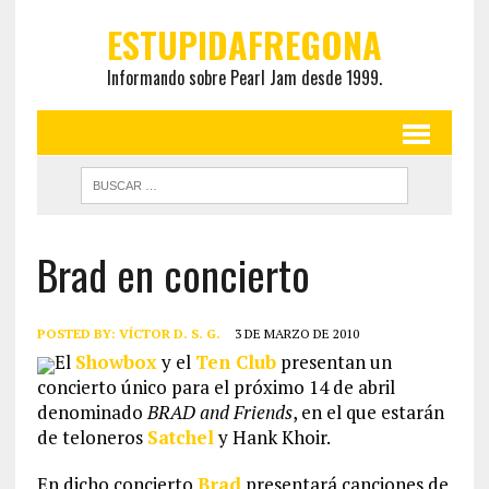
ESTUPIDAFREGONA
Informando sobre Pearl Jam desde 1999.
Brad en concierto
POSTED BY:
VÍCTOR D. S. G.
3 DE MARZO DE 2010
El
Showbox
y el
Ten Club
presentan un
concierto único para el próximo 14 de abril
denominado
BRAD and Friends
, en el que estarán
de teloneros
Satchel
y Hank Khoir.
En dicho concierto
Brad
presentará canciones de