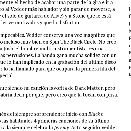
ente el hecho de acabar una parte de la gira e ir a
sto al Vedder más hablador y sin parar de moverse, a
J
l solo de guitarra de Alive) y a Stone que le está
f
e les ve motivados y que lo disfrutan.
J
b
: impecables. Vedder conserva una voz magnífica que
P
 incluso muy bien en Spin The Black Circle. No creo
a Josh, el hombre multi-instrumentista: es una
E
a las percusiones. La banda gana mucha solidez con un
m
ue lo han implicado en la grabación del último disco
r lo ha llamado para que ocupara la primera fila del
l
pecial.
gue siendo mi canción favorita de Dark Matter, pero
abría decir por que, pero creo que la tocan con prisa.
ués del siempre sorprendente inicio con
Black
e
o las habituales 4 primeras canciones de su último
o a la siempre celebrada
Jeremy
. Acto seguido Vedder