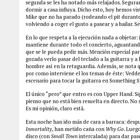
segunda se les ha notado más relajados. Seguram
dormir a casa influya. Dicho esto, hoy hemos vi
Mike que no ha parado (rodeando el pit durante e
volviendo a coger el gusto a pasear y a bailar. S
En lo que respeta a la ejecución nada a objetar
mantiene durante todo el concierto, aguantando
que se le pueda pedir más. Mención especial par
gozada verlo pasar del teclado a la guitarra y 
hombre así en la retaguardia. Además, se nota q
por como interviene el los temas de éste: Vedde
escenario para tocar la guitarra en Something S
El único “pero” que entro es con Upper Hand. Si
pienso que no está bien resuelta en directo. No s
Es mi opinión, claro está.
Esta noche han ido más de cara a barraca: desp
Inmortality
, han metido caña con
Why Go
. Lueg
disco (con
Small Town
intercalada) para dar pas