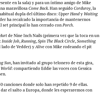
esente en la sala) y para un íntimo amigo de Mike
una maravillosa
Come Back
. Han seguido
Corduroy
, la
habitual dupla del último disco:
Upper Hand
y
Waiting
dder ha recalcado la importancia de mantenernos
El set principal lo han cerrado con
Porch
.
Hurt
de Nine Inch Nails (primera vez que la toca en un
:
Inside Job
,
Running
,
Spin The Black Circle
,
Something
l lado de Vedder) y
Alive
con Mike rodeando el pit
ng Sun
, han invitado al grupo telonero de esta gira,
e World
: compartiendo Eddie las voces con Gessica
sen.
0 canciones donde solo han repetido 9 de ellas.
dar el salto a Europa, donde les esperaremos con