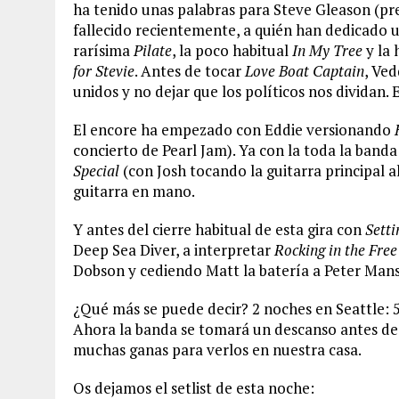
ha tenido unas palabras para Steve Gleason (pr
fallecido recientemente, a quién han dedicado 
rarísima
Pilate
, la poco habitual
In My Tree
y la 
for Stevie
. Antes de tocar
Love Boat Captain
, Ve
unidos y no dejar que los políticos nos dividan. 
El encore ha empezado con Eddie versionando
concierto de Pearl Jam). Ya con la toda la banda
Special
(con Josh tocando la guitarra principal a
guitarra en mano.
Y antes del cierre habitual de esta gira con
Setti
Deep Sea Diver, a interpretar
Rocking in the Fre
Dobson y cediendo Matt la batería a Peter Man
¿Qué más se puede decir? 2 noches en Seattle: 5
Ahora la banda se tomará un descanso antes de 
muchas ganas para verlos en nuestra casa.
Os dejamos el setlist de esta noche: