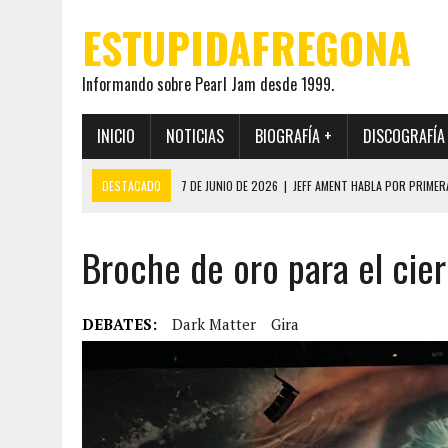
ESTUPIDAFREGONA
Informando sobre Pearl Jam desde 1999.
INICIO
NOTICIAS
BIOGRAFÍA +
DISCOGRAFÍA
DESTACADO
7 DE JUNIO DE 2026
|
JEFF AMENT HABLA POR PRIMER
22 DE MAYO DE 2026
|
PEARL JAM MANTENDRÁ EN SECRETO LA IDENTI
Broche de oro para el cier
19 DE MAYO DE 2026
|
EL ENCUENTRO ENTRE NEIL YOUNG Y PEARL JAM 
12 DE MAYO DE 2026
|
PEARL JAM REAPARECEN EN OHANA 2026 EN ME
28 DE JULIO DE 2026
|
JEFF AMENT PUBLICA SINCE FOREVER, UN LIBR
DEBATES:
Dark Matter
Gira