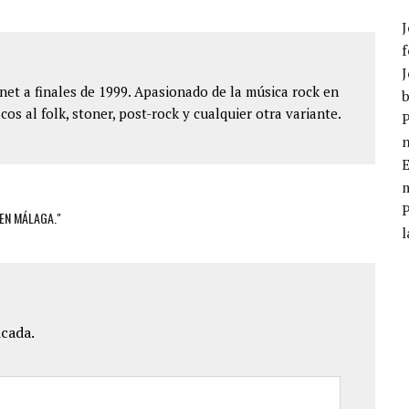
J
f
J
et a finales de 1999. Apasionado de la música rock en
b
cos al folk, stoner, post-rock y cualquier otra variante.
P
E
m
 EN MÁLAGA."
l
icada.