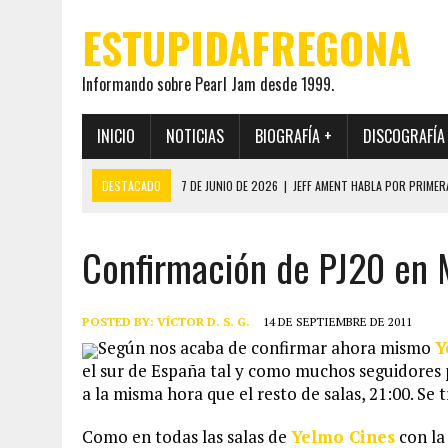
ESTUPIDAFREGONA
Informando sobre Pearl Jam desde 1999.
INICIO
NOTICIAS
BIOGRAFÍA +
DISCOGRAFÍA
DESTACADO
7 DE JUNIO DE 2026
|
JEFF AMENT HABLA POR PRIMER
22 DE MAYO DE 2026
|
PEARL JAM MANTENDRÁ EN SECRETO LA IDENTI
Confirmación de PJ20 en 
19 DE MAYO DE 2026
|
EL ENCUENTRO ENTRE NEIL YOUNG Y PEARL JAM 
12 DE MAYO DE 2026
|
PEARL JAM REAPARECEN EN OHANA 2026 EN ME
28 DE JULIO DE 2026
|
JEFF AMENT PUBLICA SINCE FOREVER, UN LIBR
POSTED BY:
VÍCTOR D. S. G.
14 DE SEPTIEMBRE DE 2011
Según nos acaba de confirmar ahora mismo
Y
el sur de España tal y como muchos
seguidores 
a la misma hora que el resto de salas, 21:00. Se 
Como en todas las salas de
Yelmo Cines
con la