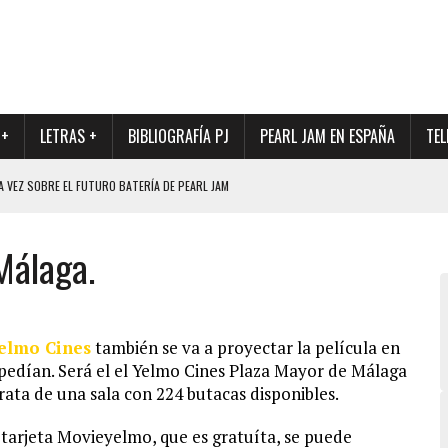
 +
LETRAS +
BIBLIOGRAFÍA PJ
PEARL JAM EN ESPAÑA
TEL
A VEZ SOBRE EL FUTURO BATERÍA DE PEARL JAM
DAD DE SU NUEVO BATERÍA
Málaga.
QUE MARCÓ LOS 90, DE NUEVO EN VINILO.
DIO DE LA INCERTIDUMBRE SOBRE SU FUTURA FORMACIÓN
O CON FOTOGRAFÍAS INÉDITAS DE LA HISTORIA DE PEARL JAM
elmo Cines
también se va a proyectar la película en
pedían. Será el el Yelmo Cines Plaza Mayor de Málaga
trata de una sala con 224 butacas disponibles.
 tarjeta Movieyelmo, que es gratuíta, se puede