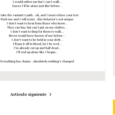
I would rather run but I can’t walk…
Guess I’ll lie alone just like before…
ll take the varmint’s path…oh, and I must refuse your test
Push me and I will resist…this behavior’s not unique
I don’t want to hear from those who know…
They can buy, but can’t put on my clothes…
I don’t want to limp for them to walk…
Never would have known of me before…
I don’t want to be held in your debt…
I’ll pay it off in blood, let I be wed…
I’m already cut up and half dead…
I’ll end up alone like I began…
Everything has chains…absolutely nothing’s changed
Artículo siguiente