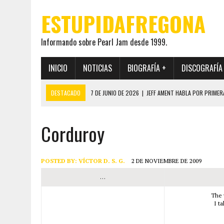
ESTUPIDAFREGONA
Informando sobre Pearl Jam desde 1999.
INICIO
NOTICIAS
BIOGRAFÍA +
DISCOGRAFÍA
DESTACADO
7 DE JUNIO DE 2026
|
JEFF AMENT HABLA POR PRIMER
22 DE MAYO DE 2026
|
PEARL JAM MANTENDRÁ EN SECRETO LA IDENTI
Corduroy
19 DE MAYO DE 2026
|
EL ENCUENTRO ENTRE NEIL YOUNG Y PEARL JAM 
12 DE MAYO DE 2026
|
PEARL JAM REAPARECEN EN OHANA 2026 EN ME
28 DE JULIO DE 2026
|
JEFF AMENT PUBLICA SINCE FOREVER, UN LIBR
POSTED BY:
VÍCTOR D. S. G.
2 DE NOVIEMBRE DE 2009
…
The 
I t