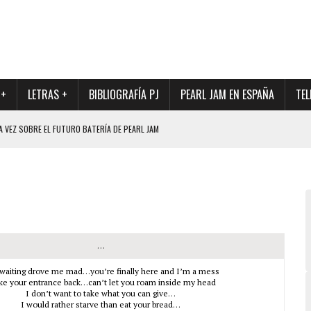
 +
LETRAS +
BIBLIOGRAFÍA PJ
PEARL JAM EN ESPAÑA
TEL
A VEZ SOBRE EL FUTURO BATERÍA DE PEARL JAM
DAD DE SU NUEVO BATERÍA
QUE MARCÓ LOS 90, DE NUEVO EN VINILO.
DIO DE LA INCERTIDUMBRE SOBRE SU FUTURA FORMACIÓN
O CON FOTOGRAFÍAS INÉDITAS DE LA HISTORIA DE PEARL JAM
…
waiting drove me mad…you’re finally here and I’m a mess
ake your entrance back…can’t let you roam inside my head
I don’t want to take what you can give…
I would rather starve than eat your bread…