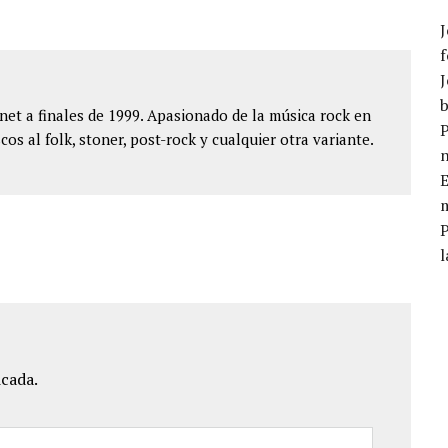
J
f
J
b
et a finales de 1999. Apasionado de la música rock en
P
cos al folk, stoner, post-rock y cualquier otra variante.
E
m
l
icada.