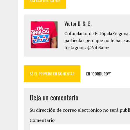
ACERCA DEL AUTOR
Víctor D. S. G.
Cofundador de EstúpidaFregona.n
particular pero que no le hace as
Instagram:
@VitiSainz
SÉ EL PRIMERO EN COMENTAR
EN "CORDUROY"
Deja un comentario
Su dirección de correo electrónico no será publ
Comentario