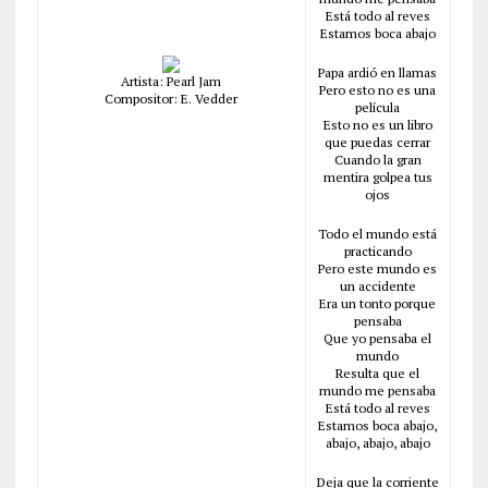
Está todo al reves
Estamos boca abajo
Papa ardió en llamas
Artista: Pearl Jam
Pero esto no es una
Compositor: E. Vedder
película
Esto no es un libro
que puedas cerrar
Cuando la gran
mentira golpea tus
ojos
Todo el mundo está
practicando
Pero este mundo es
un accidente
Era un tonto porque
pensaba
Que yo pensaba el
mundo
Resulta que el
mundo me pensaba
Está todo al reves
Estamos boca abajo,
abajo, abajo, abajo
Deja que la corriente