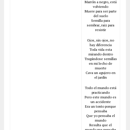
Marrón a negro, está
volviendo
Muere para ser parte
del suelo
Semilla para
sembrar, raiz para
resistir
Ojos, sin ojos, no
hay diferencia
Toda vida esta
mirando dentro
Tragándose semillas
en mi lecho de
muerte
Cava un agujero en
el jardín
Todo el mundo está
practicando
Pero este mundo es
un accidente
Era un tonto porque
pensaba
Que yo pensaba el
mundo
Resulta que el
mundo me pensaba