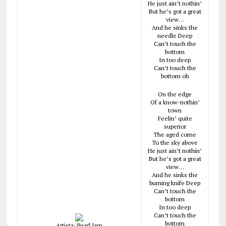
He just ain’t nothin’
But he’s got a great
view…
And he sinks the
needle Deep
Can’t touch the
bottom
In too deep
Can’t touch the
bottom oh
On the edge
Of a know-nothin’
town
Feelin’ quite
superior
The aged come
To the sky above
He just ain’t nothin’
But he’s got a great
view…
And he sinks the
burning knife Deep
Can’t touch the
bottom
In too deep
Can’t touch the
bottom
Artista: Pearl Jam