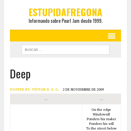
ESTUPIDAFREGONA
Informando sobre Pearl Jam desde 1999.
Deep
POSTED BY:
VÍCTOR D. S. G.
2 DE NOVIEMBRE DE 2009
…
…
On the edge
Windowsill
Ponders his maker
Ponders his will
To the street below