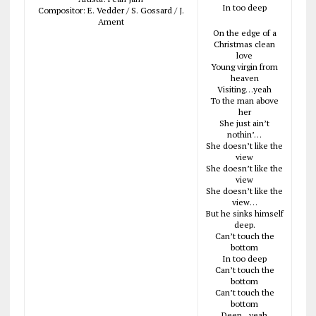
In too deep
Compositor: E. Vedder / S. Gossard / J.
Ament
On the edge of a
Christmas clean
love
Young virgin from
heaven
Visiting…yeah
To the man above
her
She just ain’t
nothin’…
She doesn’t like the
view
She doesn’t like the
view
She doesn’t like the
view…
But he sinks himself
deep.
Can’t touch the
bottom
In too deep
Can’t touch the
bottom
Can’t touch the
bottom
Deep…yeah