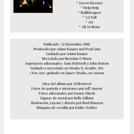
* Green Disease
* Help Help
* Bu$hleaguer
* 1/2 Full
* Arc
* All Or None
Publicado: 12 Diciembre 2002
Producido por Adam Kasper and Pearl Jam
Grabado por Adam Kasper
Mezclado por Brendan O’Brien
Ingenieros adicionales: Sam Hofstedt y John Burton
Grabado y mezclado en Studio X, Seattle, WA
«You Are» grabado en Space Studio, en Aurora
Idea del album por Al Nostreet
Fotos de portada e interiores por Jeff Ament
Fotos adicionales por Danny Clinch
Figuras de metal por Kelly Gilliam
Ilustración, Layout y diseño por Brad Klausen
Máquina de escribir por Eddie Vedder