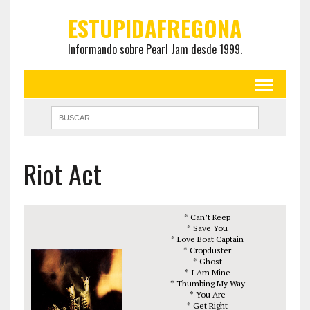
ESTUPIDAFREGONA
Informando sobre Pearl Jam desde 1999.
Riot Act
* Can’t Keep
* Save You
* Love Boat Captain
* Cropduster
* Ghost
* I Am Mine
* Thumbing My Way
* You Are
* Get Right