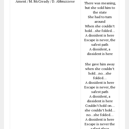
Ament / M. McCready / D. Abbruzzese
There was meaning,
but she sold him to
the state
She had to turn
around
When she couldn’t
hold…she folded…
A dissident is here
Escape is never, the
safest path
A dissident, a
dissident is here
She gave him away
when she couldn’t
hold…no…she
folded…
A dissident is here
Escape is never, the
safest path
A dissident, a
dissident is here
Couldn’t hold on…
she couldn’t hold…
no…she folded…
A dissident is here
Escape is never the
safest place