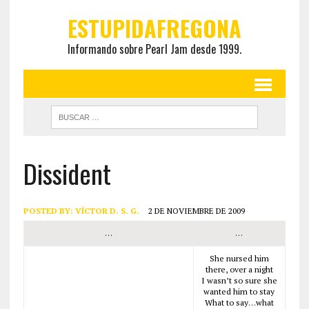
ESTUPIDAFREGONA
Informando sobre Pearl Jam desde 1999.
Dissident
POSTED BY:
VÍCTOR D. S. G.
2 DE NOVIEMBRE DE 2009
…
…
She nursed him
there, over a night
I wasn’t so sure she
wanted him to stay
What to say…what