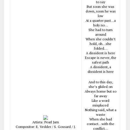
to say
But soon she was
down, soon he was
low
At a quarter past…a
holy no…
She had to turn
around
When she couldn’t
hold, oh…she
folded…
A dissident is here
Escape is never, the
safest path
A dissident, a
dissident is here
And to this day,
she’s glided on
Always home but so
far away
Like a word
misplaced
Nothing said, what a
waste
When she had
Artista: Pearl Jam
contact…with the
Compositor: E. Vedder / S. Gossard / J.
conflict…