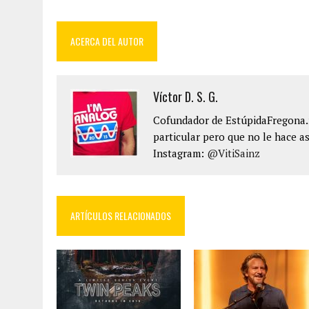
ACERCA DEL AUTOR
Víctor D. S. G.
Cofundador de EstúpidaFregona.n
particular pero que no le hace as
Instagram:
@VitiSainz
ARTÍCULOS RELACIONADOS