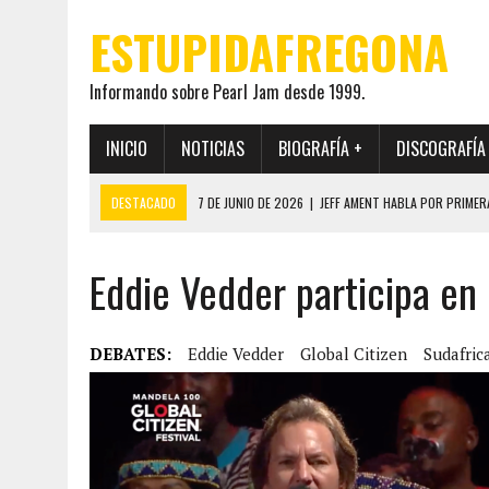
ESTUPIDAFREGONA
Informando sobre Pearl Jam desde 1999.
INICIO
NOTICIAS
BIOGRAFÍA +
DISCOGRAFÍA
DESTACADO
7 DE JUNIO DE 2026
|
JEFF AMENT HABLA POR PRIMER
22 DE MAYO DE 2026
|
PEARL JAM MANTENDRÁ EN SECRETO LA IDENTI
Eddie Vedder participa en e
19 DE MAYO DE 2026
|
EL ENCUENTRO ENTRE NEIL YOUNG Y PEARL JAM 
12 DE MAYO DE 2026
|
PEARL JAM REAPARECEN EN OHANA 2026 EN ME
28 DE JULIO DE 2026
|
JEFF AMENT PUBLICA SINCE FOREVER, UN LIBR
DEBATES:
Eddie Vedder
Global Citizen
Sudafric