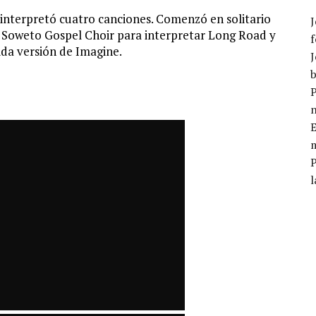
 interpretó cuatro canciones. Comenzó en solitario
J
 Soweto Gospel Choir para interpretar Long Road y
f
ida versión de Imagine.
J
b
P
E
m
l