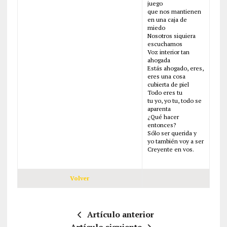
juego
que nos mantienen
en una caja de
miedo
Nosotros siquiera
escuchamos
Voz interior tan
ahogada
Estás ahogado, eres,
eres una cosa
cubierta de piel
Todo eres tu
tu yo, yo tu, todo se
aparenta
¿Qué hacer
entonces?
Sólo ser querida y
yo también voy a ser
Creyente en vos.
Volver
Artículo anterior