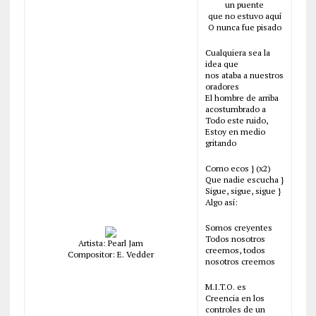
un puente
que no estuvo aquí
O nunca fue pisado
Cualquiera sea la
idea que
nos ataba a nuestros
oradores
El hombre de arriba
acostumbrado a
Todo este ruido,
Estoy en medio
gritando
Como ecos } (x2)
Que nadie escucha }
Sigue, sigue, sigue }
Algo así:
Somos creyentes
Todos nosotros
Artista: Pearl Jam
creemos, todos
Compositor: E. Vedder
nosotros creemos
M.I.T.O. es
Creencia en los
controles de un