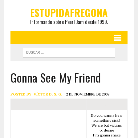
ESTUPIDAFREGONA
Informando sobre Pearl Jam desde 1999.
Gonna See My Friend
POSTED BY:
VÍCTOR D. S. G.
2 DE NOVIEMBRE DE 2009
…
…
Do you wanna hear
something sick?
We are but victims
of desire
I’m gonna shake