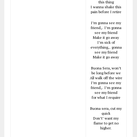
this thing
I wanna shake this
pain before I retire
I’m gonna see my
friend,.. I’m gonna
see my friend
Make it go away
I’m sick of
everything,.. gonna
see my friend
Make it go away
Buona Sera, won’t
be long before we
All walk off the wire
I’m gonna see my
friend,.. I’m gonna
see my friend
for what I require
Buona sera, cut my
quick
Don’t’ want my
flame to get no
higher.