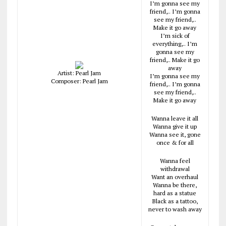
I’m gonna see my
friend,.. I’m gonna
see my friend,..
Make it go away
I’m sick of
everything,.. I’m
gonna see my
friend,.. Make it go
away
Artist: Pearl Jam
I’m gonna see my
Composer: Pearl Jam
friend,.. I’m gonna
see my friend,..
Make it go away
Wanna leave it all
Wanna give it up
Wanna see it, gone
once & for all
Wanna feel
withdrawal
Want an overhaul
Wanna be there,
hard as a statue
Black as a tattoo,
never to wash away