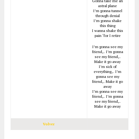
Gonna take me an
astral plane
I’m gonna tunnel
through denial
I’m gonna shake
this thing
I wanna shake this
pain ‘for I retire
I’m gonna see my
friend,.. I’m gonna
see my friend,..
Make it go away
I’m sick of
everything,.. I’m
gonna see my
friend,.. Make it go
away
I’m gonna see my
friend,.. I’m gonna
see my friend,..
Make it go away
Volver