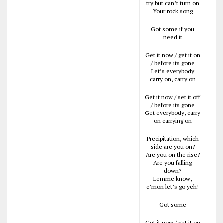
try but can’t turn on
Your rock song
Got some if you
need it
Get it now / get it on
/ before its gone
Let’s everybody
carry on, carry on
Get it now / set it off
/ before its gone
Get everybody, carry
on carrying on
Precipitation, which
side are you on?
Are you on the rise?
Are you falling
down?
Lemme know,
c’mon let’s go yeh!
Got some
Get it now / get it on