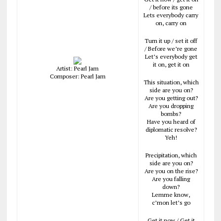
/ before its gone
Lets everybody carry
on, carry on
Turn it up / set it off
/ Before we’re gone
Let’s everybody get
it on, get it on
Artist: Pearl Jam
Composer: Pearl Jam
This situation, which
side are you on?
Are you getting out?
Are you dropping
bombs?
Have you heard of
diplomatic resolve?
Yeh!
Precipitation, which
side are you on?
Are you on the rise?
Are you falling
down?
Lemme know,
c’mon let’s go
Get it now / Get it