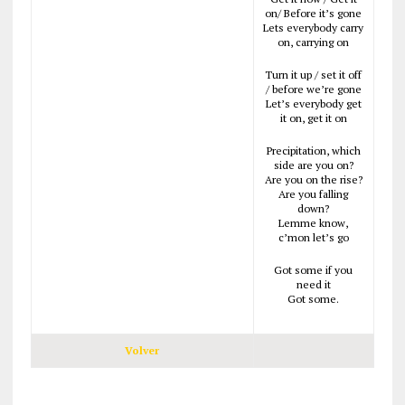
on/ Before it’s gone
Lets everybody carry
on, carrying on
Turn it up / set it off
/ before we’re gone
Let’s everybody get
it on, get it on
Precipitation, which
side are you on?
Are you on the rise?
Are you falling
down?
Lemme know,
c’mon let’s go
Got some if you
need it
Got some.
Volver