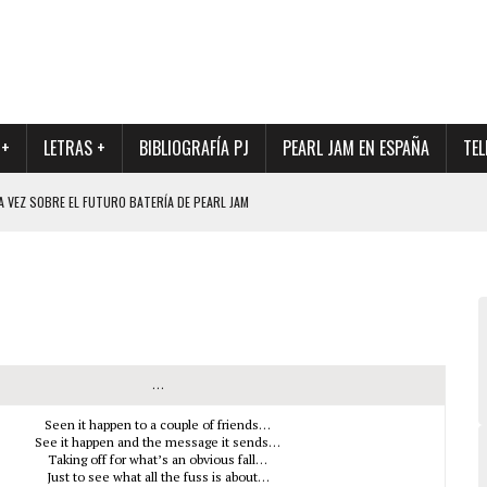
 +
LETRAS +
BIBLIOGRAFÍA PJ
PEARL JAM EN ESPAÑA
TEL
A VEZ SOBRE EL FUTURO BATERÍA DE PEARL JAM
DAD DE SU NUEVO BATERÍA
QUE MARCÓ LOS 90, DE NUEVO EN VINILO.
DIO DE LA INCERTIDUMBRE SOBRE SU FUTURA FORMACIÓN
O CON FOTOGRAFÍAS INÉDITAS DE LA HISTORIA DE PEARL JAM
…
Seen it happen to a couple of friends…
See it happen and the message it sends…
Taking off for what’s an obvious fall…
Just to see what all the fuss is about…