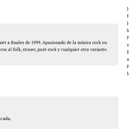
J
f
J
b
P
et a finales de 1999. Apasionado de la música rock en
cos al folk, stoner, post-rock y cualquier otra variante.
E
m
l
icada.