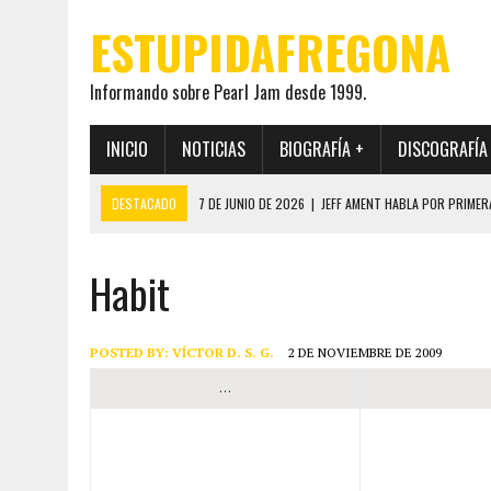
ESTUPIDAFREGONA
Informando sobre Pearl Jam desde 1999.
INICIO
NOTICIAS
BIOGRAFÍA +
DISCOGRAFÍA
DESTACADO
7 DE JUNIO DE 2026
|
JEFF AMENT HABLA POR PRIMER
22 DE MAYO DE 2026
|
PEARL JAM MANTENDRÁ EN SECRETO LA IDENTI
Habit
19 DE MAYO DE 2026
|
EL ENCUENTRO ENTRE NEIL YOUNG Y PEARL JAM 
12 DE MAYO DE 2026
|
PEARL JAM REAPARECEN EN OHANA 2026 EN ME
28 DE JULIO DE 2026
|
JEFF AMENT PUBLICA SINCE FOREVER, UN LIBR
POSTED BY:
VÍCTOR D. S. G.
2 DE NOVIEMBRE DE 2009
…