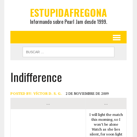
ESTUPIDAFREGONA
Informando sobre Pearl Jam desde 1999.
Indifference
POSTED BY:
VÍCTOR D. S. G.
2 DE NOVIEMBRE DE 2009
…
…
I will light the match
this morning, so I
won’t be alone
Watch as she lies
silent, for soon light