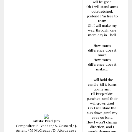
will be gone
Oh I will stand arms
outstretched,
pretend I’m free to
roam
Oh I will make my
way, through, one
more day in…hell
How much
difference does it
make
How much
difference does it
make…
I will hold the
candle, till it burns
up my arm
I’ll keep takin’
punches, until their
will grows tired
Oh I will stare the
sun down, until my
eyes go blind
Artista: Pearl Jam
Hey I won’t change
Compositor: E. Vedder / S. Gossard / J.
direction, and I
Ament / M. McCready / D. Abbruzzese
won’t change my