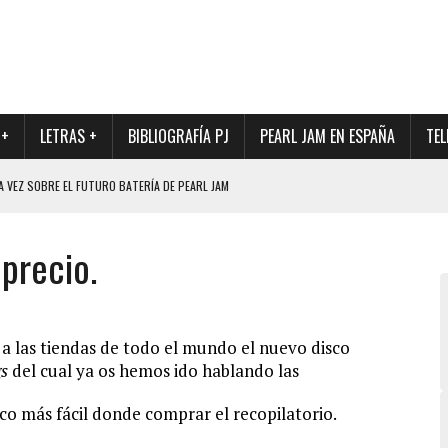
 +
LETRAS +
BIBLIOGRAFÍA PJ
PEARL JAM EN ESPAÑA
TEL
A VEZ SOBRE EL FUTURO BATERÍA DE PEARL JAM
DAD DE SU NUEVO BATERÍA
 precio.
QUE MARCÓ LOS 90, DE NUEVO EN VINILO.
DIO DE LA INCERTIDUMBRE SOBRE SU FUTURA FORMACIÓN
O CON FOTOGRAFÍAS INÉDITAS DE LA HISTORIA DE PEARL JAM
a las tiendas de todo el mundo el nuevo disco
gs
del cual ya os hemos ido hablando las
o más fácil donde comprar el recopilatorio.