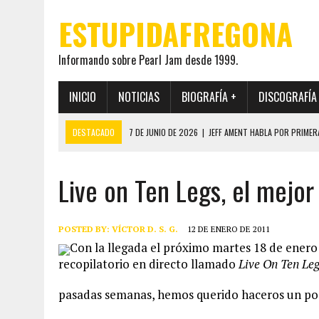
ESTUPIDAFREGONA
Informando sobre Pearl Jam desde 1999.
INICIO
NOTICIAS
BIOGRAFÍA +
DISCOGRAFÍA
DESTACADO
7 DE JUNIO DE 2026
|
JEFF AMENT HABLA POR PRIMER
22 DE MAYO DE 2026
|
PEARL JAM MANTENDRÁ EN SECRETO LA IDENTI
Live on Ten Legs, el mejor
19 DE MAYO DE 2026
|
EL ENCUENTRO ENTRE NEIL YOUNG Y PEARL JAM 
12 DE MAYO DE 2026
|
PEARL JAM REAPARECEN EN OHANA 2026 EN ME
28 DE JULIO DE 2026
|
JEFF AMENT PUBLICA SINCE FOREVER, UN LIBR
POSTED BY:
VÍCTOR D. S. G.
12 DE ENERO DE 2011
Con la llegada el próximo martes 18 de enero 
recopilatorio en directo llamado
Live On Ten Le
pasadas semanas, hemos querido haceros un poc