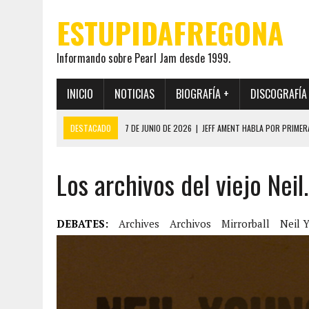
ESTUPIDAFREGONA
Informando sobre Pearl Jam desde 1999.
INICIO
NOTICIAS
BIOGRAFÍA +
DISCOGRAFÍA
DESTACADO
7 DE JUNIO DE 2026
|
JEFF AMENT HABLA POR PRIMER
22 DE MAYO DE 2026
|
PEARL JAM MANTENDRÁ EN SECRETO LA IDENTI
Los archivos del viejo Neil.
19 DE MAYO DE 2026
|
EL ENCUENTRO ENTRE NEIL YOUNG Y PEARL JAM 
12 DE MAYO DE 2026
|
PEARL JAM REAPARECEN EN OHANA 2026 EN ME
28 DE JULIO DE 2026
|
JEFF AMENT PUBLICA SINCE FOREVER, UN LIBR
DEBATES:
Archives
Archivos
Mirrorball
Neil 