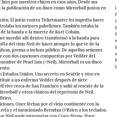
 hizo por nuestros chicos en esos años. Desde sus
 la publicación de un disco como Mirrorball juntos en
J
f
ión. El juicio contra Ticketmaster les impedía hacer
J
trolaba los mejores pabellones. También estaba la
b
 de la banda o la muerte de Kurt Cobain.
P
que sucedió allí dentro transformó a la banda para
ía del viejo Neil de hacer siempre lo que te de la
E
ficas, prensa o incluso público. De aquellas sesiones
m
gle con dos canciones compuestas por Vedder del
 nombre de Pearl Jam (+Neil). Mirrorball es un disco
l
ento.
n Estados Unidos. Uno secreto en Seattle y otro en
tituir a un enfermo Vedder después de siete
l vive cerca de San Francisco y salió al rescate de la
rrorball y otros clásicos del repertorio de Neil.
Brien.
ciones. Once fechas por el viejo continente con la
atería y el mencionado Brendan O’Brien a los teclados.
ue Neil suele interpretar con Crazy Horse. Hace