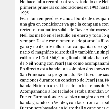
No hace falta recordar otra vez todo lo que Neil
primeras primeras colaboraciones en 1993 hasta
1995.
Pearl Jam empezó este año al borde de desaparic
una gira en condiciones ya que la compañía con
reciente traumática salida de Dave Abbruzzesse
Neil los metió en el estudio en enero y todo lo 
siempre. Desde ese momento adoptaron la filosof
gana y no dejarte influir por compañías discográ
nació el magnífico Mirrorball y también un sin
calibre de I Got Shit/Long Road editadas bajo el
de Neil Young con Pearl Jam como acompañami
En directo esta banda tan solo hizo dos shows e
San Francisco no programado. Neil tuvo que sus
canciones durante un concierto de Pearl Jam. Nei
banda. Hicieron un set basado en los temas de Mi
Acompañando a los teclados estaba Brendan O’
Fue en Europa donde si se hizo una gira en condi
banda girando sin Vedder, con Jack Irons a la b
Fueron sets basados en Mirrorball y canciones q