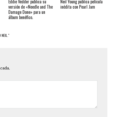
Eddie Vedder publica su
Neil Young publica película
versión de «Needle and The
inédita con Pearl Jam
Damage Done» para un
álbum benéfico.
 NEIL."
icada.