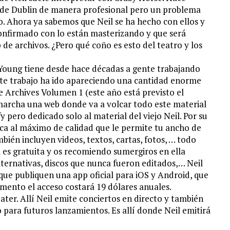
o de Dublin de manera profesional pero un problema
o. Ahora ya sabemos que Neil se ha hecho con ellos y
confirmado con lo están masterizando y que será
de archivos. ¿Pero qué coño es esto del teatro y los
 Young tiene desde hace décadas a gente trabajando
ste trabajo ha ido apareciendo una cantidad enorme
e Archives Volumen 1 (este año está previsto el
marcha una web donde va a volcar todo este material
 pero dedicado solo al material del viejo Neil. Por su
ica al máximo de calidad que le permite tu ancho de
bién incluyen videos, textos, cartas, fotos, … todo
es gratuita y os recomiendo sumergiros en ella
lternativas, discos que nunca fueron editados,… Neil
que publiquen una app oficial para iOS y Android, que
mento el acceso costará 19 dólares anuales.
ter. Allí Neil emite conciertos en directo y también
para futuros lanzamientos. Es allí donde Neil emitirá