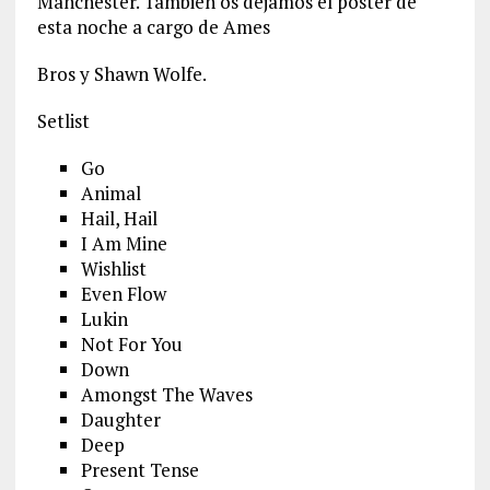
Manchester. También os dejamos el poster de
esta noche a cargo de Ames
Bros y Shawn Wolfe.
Setlist
Go
Animal
Hail, Hail
I Am Mine
Wishlist
Even Flow
Lukin
Not For You
Down
Amongst The Waves
Daughter
Deep
Present Tense