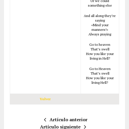
Or we could
something else
And all along they’re
saying
«Mind your
manners!»
Always praying
Go to heaven
That’s swell
How you like your
living in Hell?
Go to Heaven
That’s swell
How you like your
living Hell?
Volver
Artículo anterior
Artículo siguiente