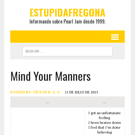
ESTUPIDAFREGONA
Informando sobre Pearl Jam desde 1999.
Mind Your Manners
POSTED BY:
VÍCTOR D. S. G.
11 DE JULIO DE 2013
…
…
I got an unfortunate
feeling
I been beaten down
I feel that I’m done
believing