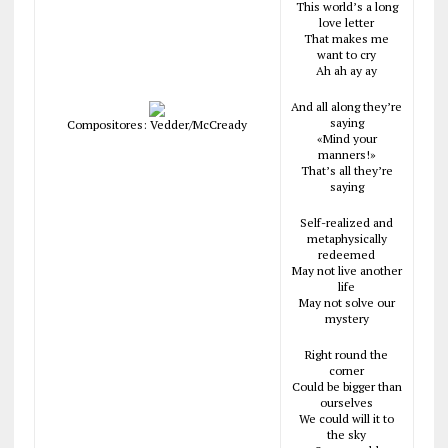
This world’s a long
love letter
That makes me
want to cry
Ah ah ay ay
And all along they’re
saying
Compositores: Vedder/McCready
«Mind your
manners!»
That’s all they’re
saying
Self-realized and
metaphysically
redeemed
May not live another
life
May not solve our
mystery
Right round the
corner
Could be bigger than
ourselves
We could will it to
the sky