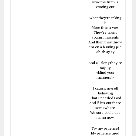
Now the truth is
coming out
What they’re taking
is
More than a vow
They’re taking
young innocents
And then they throw
em on a burning pile
Ah ah ay ay
And all along they’re
saying
«Mind your
manners!»
I caught myself
believing
That I needed God
And if it’s out there
somewhere
We sure could use
hymn now
Try my patience!
My patience tried