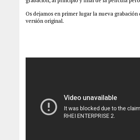
grabación, al principio y final de la película pe
Os dejamos en primer lugar la nueva grabación q
versión original.