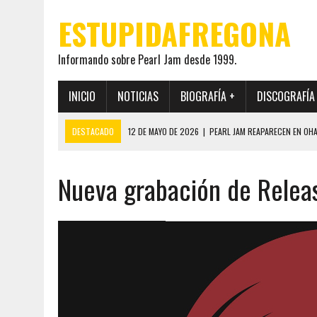
ESTUPIDAFREGONA
Informando sobre Pearl Jam desde 1999.
INICIO
NOTICIAS
BIOGRAFÍA +
DISCOGRAFÍA
DESTACADO
12 DE MAYO DE 2026
|
PEARL JAM REAPARECEN EN OH
28 DE JULIO DE 2026
|
JEFF AMENT PUBLICA SINCE FOREVER, UN LIBR
Nueva grabación de Relea
7 DE JUNIO DE 2026
|
JEFF AMENT HABLA POR PRIMERA VEZ SOBRE EL 
22 DE MAYO DE 2026
|
PEARL JAM MANTENDRÁ EN SECRETO LA IDENTI
19 DE MAYO DE 2026
|
EL ENCUENTRO ENTRE NEIL YOUNG Y PEARL JAM 