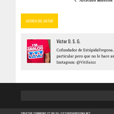
ACERCA DEL AUTOR
Víctor D. S. G.
Cofundador de EstúpidaFregona.n
particular pero que no le hace as
Instagram:
@VitiSainz
CREATIVE COMMONS CC BY-SA / ESTUPIDAFREGONA.NET