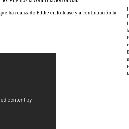
ro no tenemos la confirmación oficial.
J
ue ha realizado Eddie en Release y a continuación la
f
J
b
P
E
m
l