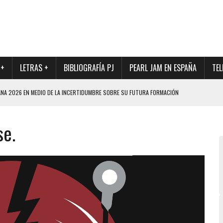
 +
LETRAS +
BIBLIOGRAFÍA PJ
PEARL JAM EN ESPAÑA
TEL
ANA 2026 EN MEDIO DE LA INCERTIDUMBRE SOBRE SU FUTURA FORMACIÓN
O CON FOTOGRAFÍAS INÉDITAS DE LA HISTORIA DE PEARL JAM
se.
FUTURO BATERÍA DE PEARL JAM
DAD DE SU NUEVO BATERÍA
QUE MARCÓ LOS 90, DE NUEVO EN VINILO.