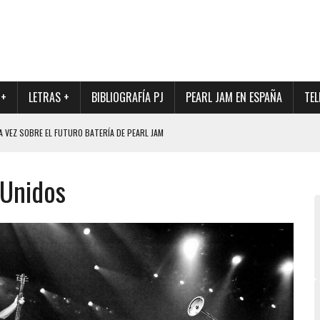
 +
LETRAS +
BIBLIOGRAFÍA PJ
PEARL JAM EN ESPAÑA
TEL
A VEZ SOBRE EL FUTURO BATERÍA DE PEARL JAM
DAD DE SU NUEVO BATERÍA
 Unidos
QUE MARCÓ LOS 90, DE NUEVO EN VINILO.
DIO DE LA INCERTIDUMBRE SOBRE SU FUTURA FORMACIÓN
O CON FOTOGRAFÍAS INÉDITAS DE LA HISTORIA DE PEARL JAM