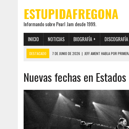
ESTUPIDAFREGONA
Informando sobre Pearl Jam desde 1999.
INICIO
NOTICIAS
BIOGRAFÍA +
DISCOGRAFÍA
DESTACADO
7 DE JUNIO DE 2026
|
JEFF AMENT HABLA POR PRIMER
22 DE MAYO DE 2026
|
PEARL JAM MANTENDRÁ EN SECRETO LA IDENTI
Nuevas fechas en Estados
19 DE MAYO DE 2026
|
EL ENCUENTRO ENTRE NEIL YOUNG Y PEARL JAM 
12 DE MAYO DE 2026
|
PEARL JAM REAPARECEN EN OHANA 2026 EN ME
28 DE JULIO DE 2026
|
JEFF AMENT PUBLICA SINCE FOREVER, UN LIBR