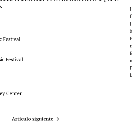
.
J
f
J
b
P
 Festival
E
c Festival
m
l
ey Center
Artículo siguiente