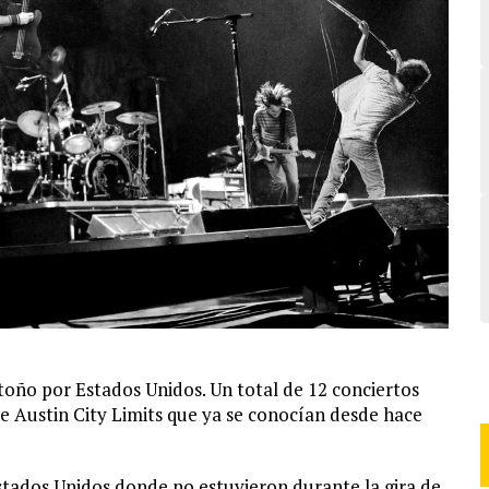
toño por Estados Unidos. Un total de 12 conciertos
de Austin City Limits que ya se conocían desde hace
tados Unidos donde no estuvieron durante la gira de