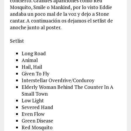
concierto. Grandes apariciones como Red
Mosquito, Smile o Mankind, por lo visto Eddie
andaba un poco mal de la voz y dejo a Stone
cantar. A continuación os dejamos el setlist de
anoche junto al poster.
Setlist
Long Road
Animal
Hail, Hail
Given To Fly
Interstellar Overdrive/Corduroy
Elderly Woman Behind The Counter In A
Small Town
Low Light
Severed Hand
Even Flow
Green Disease
Red Mosquito