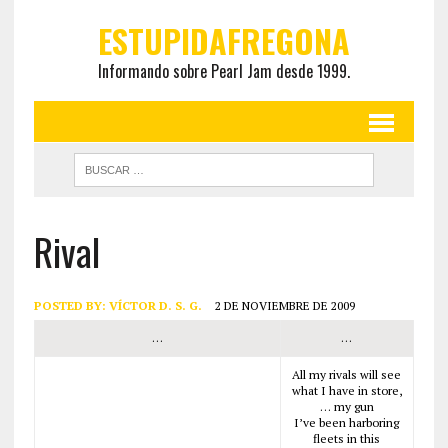
ESTUPIDAFREGONA
Informando sobre Pearl Jam desde 1999.
Rival
POSTED BY:
VÍCTOR D. S. G.
2 DE NOVIEMBRE DE 2009
…
…
All my rivals will see
what I have in store,
… my gun
I’ve been harboring
fleets in this