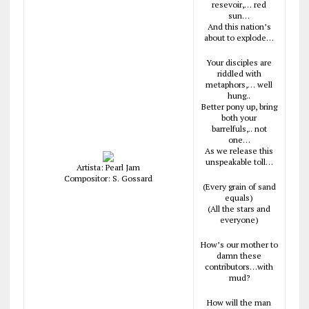
resevoir,… red
sun…
And this nation’s
about to explode…
Your disciples are
riddled with
metaphors,… well
hung..
Better pony up, bring
both your
barrelfuls,.. not
one…
As we release this
unspeakable toll…
Artista: Pearl Jam
Compositor: S. Gossard
(Every grain of sand
equals)
(All the stars and
everyone)
How’s our mother to
damn these
contributors…with
mud?
How will the man