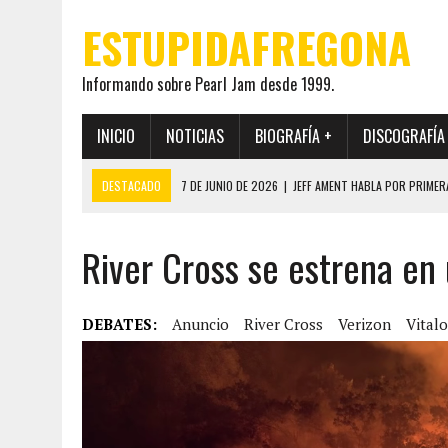
ESTUPIDAFREGONA
Informando sobre Pearl Jam desde 1999.
INICIO
NOTICIAS
BIOGRAFÍA +
DISCOGRAFÍA
DESTACADO
7 DE JUNIO DE 2026
|
JEFF AMENT HABLA POR PRIMER
22 DE MAYO DE 2026
|
PEARL JAM MANTENDRÁ EN SECRETO LA IDENTI
River Cross se estrena en
19 DE MAYO DE 2026
|
EL ENCUENTRO ENTRE NEIL YOUNG Y PEARL JAM 
12 DE MAYO DE 2026
|
PEARL JAM REAPARECEN EN OHANA 2026 EN ME
28 DE JULIO DE 2026
|
JEFF AMENT PUBLICA SINCE FOREVER, UN LIBR
DEBATES:
Anuncio
River Cross
Verizon
Vital