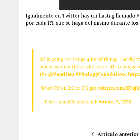
Igualmente en Twitter hay un hastag llamado 
por cada RT que se haga del mismo durante los d
5G is going to change a lot of things. Luckily f
compassion of those who serve. RT to pledge
the
@PearlJam
#VitalogyFoundation
:
http
*Must RT on 2/2 or 2/3
pic.twitter.com/XUqi
— Pearl Jam (@PearlJam)
February 3, 2020
Artículo anterior