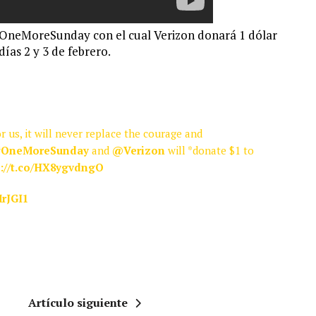
#OneMoreSunday con el cual Verizon donará 1 dólar
ías 2 y 3 de febrero.
or us, it will never replace the courage and
#OneMoreSunday
and
@Verizon
will *donate $1 to
s://t.co/HX8ygvdngO
MrJGI1
Artículo siguiente