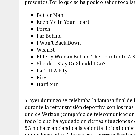
presentes. Por lo que se ha podido saber tocó la
Better Man
Keep Me In Your Heart
Porch
Far Behind
I Won’t Back Down
Wishlist
Elderly Woman Behind The Counter In A 
Should I Stay Or Should I Go?
Isn’t It A Pity
Rise
Hard Sun
Y ayer domingo se celebraba la famosa final de 
durante la retransmisión deportiva son los más 
uno de Verizon (compañía de telecomunicacion
todo lo que ha ayudado en ciertas situaciones d
5G no hace apelando a la valentía de los bombe
donde haga falta. A la vez que Harrison Ford i