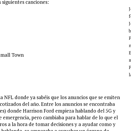
s siguientes canciones:
J
f
J
b
P
E
Small Town
m
l
la NFL donde ya sabéis que los anuncios que se emiten
cotizados del año. Entre los anuncios se encontraba
es) donde Harrison Ford empieza hablando del 5G y
e emergencia, pero cambiaba para hablar de lo que el
ros a la hora de tomar decisiones y a ayudar como y
ba hablando, se empezaba a escuchar un órgano de