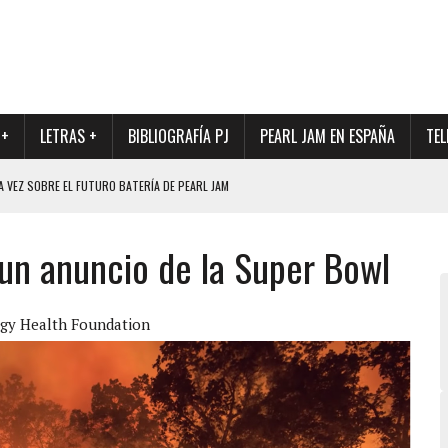
 +
LETRAS +
BIBLIOGRAFÍA PJ
PEARL JAM EN ESPAÑA
TEL
A VEZ SOBRE EL FUTURO BATERÍA DE PEARL JAM
DAD DE SU NUEVO BATERÍA
 un anuncio de la Super Bowl
QUE MARCÓ LOS 90, DE NUEVO EN VINILO.
DIO DE LA INCERTIDUMBRE SOBRE SU FUTURA FORMACIÓN
O CON FOTOGRAFÍAS INÉDITAS DE LA HISTORIA DE PEARL JAM
ogy Health Foundation