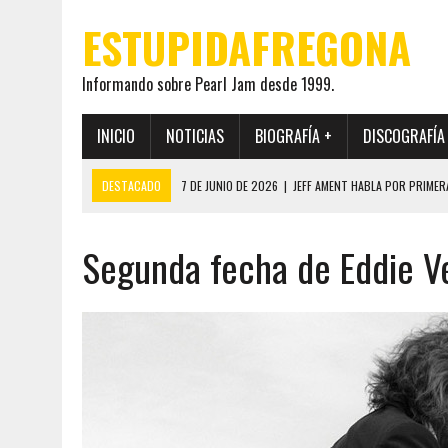
ESTUPIDAFREGONA
Informando sobre Pearl Jam desde 1999.
INICIO
NOTICIAS
BIOGRAFÍA +
DISCOGRAFÍA
DESTACADO
7 DE JUNIO DE 2026
|
JEFF AMENT HABLA POR PRIMER
22 DE MAYO DE 2026
|
PEARL JAM MANTENDRÁ EN SECRETO LA IDENTI
Segunda fecha de Eddie Ved
19 DE MAYO DE 2026
|
EL ENCUENTRO ENTRE NEIL YOUNG Y PEARL JAM 
12 DE MAYO DE 2026
|
PEARL JAM REAPARECEN EN OHANA 2026 EN ME
28 DE JULIO DE 2026
|
JEFF AMENT PUBLICA SINCE FOREVER, UN LIBR