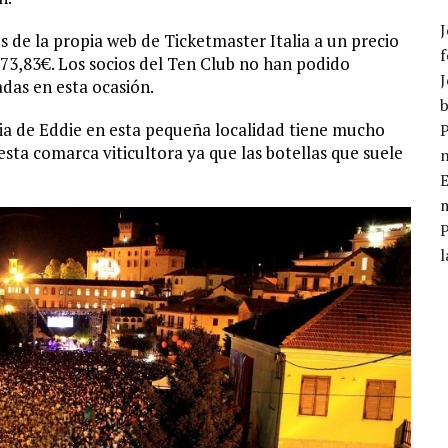
J
s de la propia web de Ticketmaster Italia a un precio
f
73,83€. Los socios del Ten Club no han podido
J
adas en esta ocasión.
b
ia de Eddie en esta pequeña localidad tiene mucho
P
sta comarca viticultora ya que las botellas que suele
E
m
l