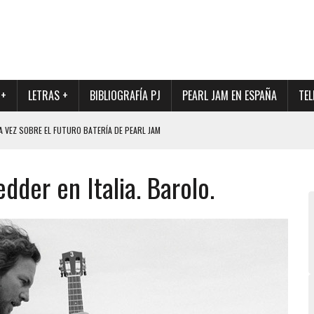
 +
LETRAS +
BIBLIOGRAFÍA PJ
PEARL JAM EN ESPAÑA
TEL
A VEZ SOBRE EL FUTURO BATERÍA DE PEARL JAM
DAD DE SU NUEVO BATERÍA
der en Italia. Barolo.
QUE MARCÓ LOS 90, DE NUEVO EN VINILO.
DIO DE LA INCERTIDUMBRE SOBRE SU FUTURA FORMACIÓN
O CON FOTOGRAFÍAS INÉDITAS DE LA HISTORIA DE PEARL JAM