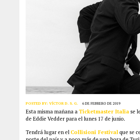
POSTED BY:
VÍCTOR D. S. G.
6 DE FEBRERO DE 2019
Esta misma mañana a
Ticketmaster Italia
se l
de Eddie Vedder para el lunes 17 de junio.
Tendrá lugar en el
Collisioni Festival
que se ce
norte del país y a poco más de una hora de Turi