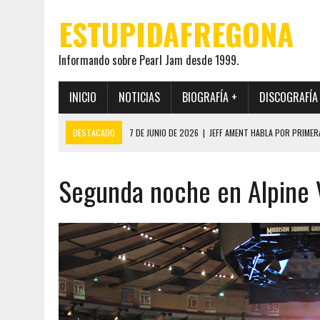
ESTUPIDAFREGONA
Informando sobre Pearl Jam desde 1999.
INICIO
NOTICIAS
BIOGRAFÍA +
DISCOGRAFÍA
DESTACADO
7 DE JUNIO DE 2026
|
JEFF AMENT HABLA POR PRIMER
22 DE MAYO DE 2026
|
PEARL JAM MANTENDRÁ EN SECRETO LA IDENTI
Segunda noche en Alpine 
19 DE MAYO DE 2026
|
EL ENCUENTRO ENTRE NEIL YOUNG Y PEARL JAM 
12 DE MAYO DE 2026
|
PEARL JAM REAPARECEN EN OHANA 2026 EN ME
28 DE JULIO DE 2026
|
JEFF AMENT PUBLICA SINCE FOREVER, UN LIBR