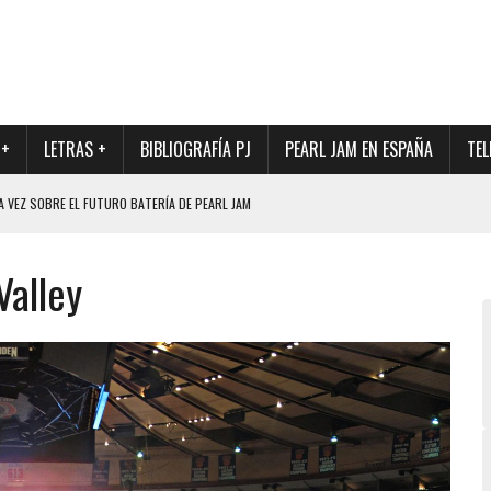
 +
LETRAS +
BIBLIOGRAFÍA PJ
PEARL JAM EN ESPAÑA
TEL
A VEZ SOBRE EL FUTURO BATERÍA DE PEARL JAM
DAD DE SU NUEVO BATERÍA
Valley
QUE MARCÓ LOS 90, DE NUEVO EN VINILO.
DIO DE LA INCERTIDUMBRE SOBRE SU FUTURA FORMACIÓN
O CON FOTOGRAFÍAS INÉDITAS DE LA HISTORIA DE PEARL JAM