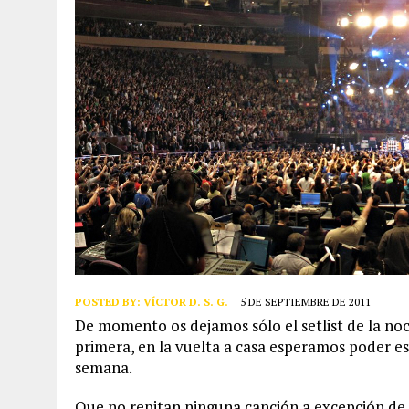
POSTED BY:
VÍCTOR D. S. G.
5 DE SEPTIEMBRE DE 2011
De momento os dejamos sólo el setlist de la no
primera, en la vuelta a casa esperamos poder es
semana.
Que no repitan ninguna canción a excepción de 