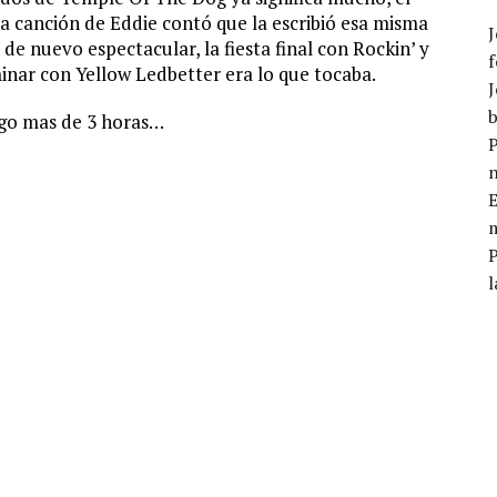
a canción de Eddie contó que la escribió esa misma
J
e nuevo espectacular, la fiesta final con Rockin’ y
f
inar con Yellow Ledbetter era lo que tocaba.
J
b
algo mas de 3 horas…
P
E
m
l