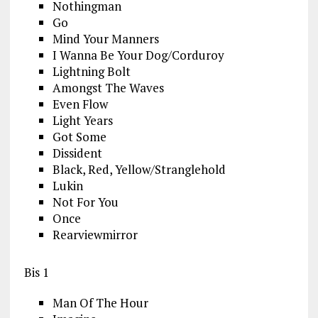
Nothingman
Go
Mind Your Manners
I Wanna Be Your Dog/Corduroy
Lightning Bolt
Amongst The Waves
Even Flow
Light Years
Got Some
Dissident
Black, Red, Yellow/Stranglehold
Lukin
Not For You
Once
Rearviewmirror
Bis 1
Man Of The Hour