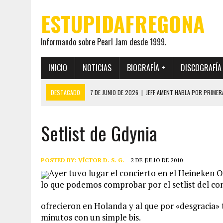
ESTUPIDAFREGONA
Informando sobre Pearl Jam desde 1999.
INICIO
NOTICIAS
BIOGRAFÍA +
DISCOGRAFÍA
DESTACADO
7 DE JUNIO DE 2026
|
JEFF AMENT HABLA POR PRIMER
22 DE MAYO DE 2026
|
PEARL JAM MANTENDRÁ EN SECRETO LA IDENTI
Setlist de Gdynia
19 DE MAYO DE 2026
|
EL ENCUENTRO ENTRE NEIL YOUNG Y PEARL JAM 
12 DE MAYO DE 2026
|
PEARL JAM REAPARECEN EN OHANA 2026 EN ME
28 DE JULIO DE 2026
|
JEFF AMENT PUBLICA SINCE FOREVER, UN LIBR
POSTED BY:
VÍCTOR D. S. G.
2 DE JULIO DE 2010
Ayer tuvo lugar el concierto en el Heineken Op
lo que podemos comprobar por el setlist del conc
ofrecieron en Holanda y al que por «desgracia» 
minutos con un simple bis.