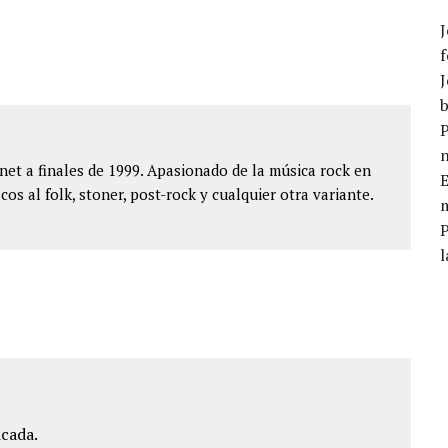
J
f
J
b
P
et a finales de 1999. Apasionado de la música rock en
E
cos al folk, stoner, post-rock y cualquier otra variante.
m
l
icada.