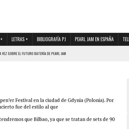
 +
LETRAS +
BIBLIOGRAFÍA PJ
PEARL JAM EN ESPAÑA
TEL
A VEZ SOBRE EL FUTURO BATERÍA DE PEARL JAM
DAD DE SU NUEVO BATERÍA
QUE MARCÓ LOS 90, DE NUEVO EN VINILO.
DIO DE LA INCERTIDUMBRE SOBRE SU FUTURA FORMACIÓN
O CON FOTOGRAFÍAS INÉDITAS DE LA HISTORIA DE PEARL JAM
en’er Festival en la ciudad de Gdynia (Polonia). Por
ierto fue del estilo al que
tendremos que Bilbao, ya que se tratan de sets de 90