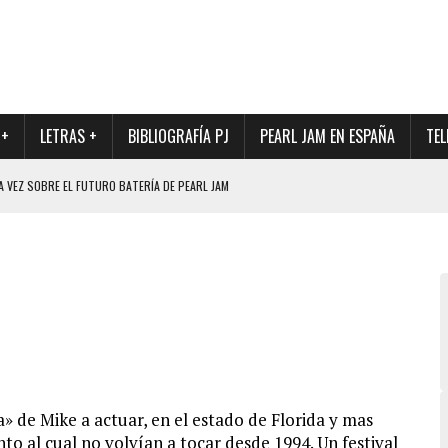
 +
LETRAS +
BIBLIOGRAFÍA PJ
PEARL JAM EN ESPAÑA
TEL
A VEZ SOBRE EL FUTURO BATERÍA DE PEARL JAM
DAD DE SU NUEVO BATERÍA
QUE MARCÓ LOS 90, DE NUEVO EN VINILO.
DIO DE LA INCERTIDUMBRE SOBRE SU FUTURA FORMACIÓN
O CON FOTOGRAFÍAS INÉDITAS DE LA HISTORIA DE PEARL JAM
a» de Mike a actuar, en el estado de Florida y mas
o al cual no volvían a tocar desde 1994. Un festival