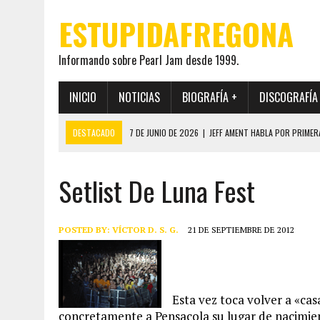
ESTUPIDAFREGONA
Informando sobre Pearl Jam desde 1999.
INICIO
NOTICIAS
BIOGRAFÍA +
DISCOGRAFÍA
DESTACADO
7 DE JUNIO DE 2026
|
JEFF AMENT HABLA POR PRIMER
22 DE MAYO DE 2026
|
PEARL JAM MANTENDRÁ EN SECRETO LA IDENTI
Setlist De Luna Fest
19 DE MAYO DE 2026
|
EL ENCUENTRO ENTRE NEIL YOUNG Y PEARL JAM 
12 DE MAYO DE 2026
|
PEARL JAM REAPARECEN EN OHANA 2026 EN ME
28 DE JULIO DE 2026
|
JEFF AMENT PUBLICA SINCE FOREVER, UN LIBR
POSTED BY:
VÍCTOR D. S. G.
21 DE SEPTIEMBRE DE 2012
Esta vez toca volver a «cas
concretamente a Pensacola su lugar de nacimient