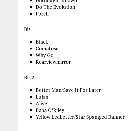
Unthought Known
Do The Evolution
Porch
Bis 1
Black
Comatose
Why Go
Rearviewmirror
Bis 2
Better Man/Save It For Later
Lukin
Alive
Baba O’Riley
Yellow Ledbetter/Star Spangled Banner