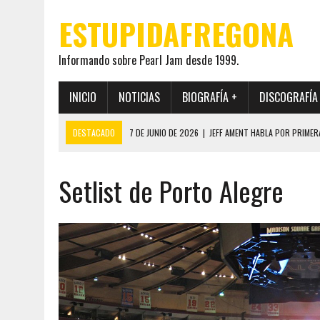
ESTUPIDAFREGONA
Informando sobre Pearl Jam desde 1999.
INICIO
NOTICIAS
BIOGRAFÍA +
DISCOGRAFÍA
DESTACADO
7 DE JUNIO DE 2026
|
JEFF AMENT HABLA POR PRIMER
22 DE MAYO DE 2026
|
PEARL JAM MANTENDRÁ EN SECRETO LA IDENTI
Setlist de Porto Alegre
19 DE MAYO DE 2026
|
EL ENCUENTRO ENTRE NEIL YOUNG Y PEARL JAM 
12 DE MAYO DE 2026
|
PEARL JAM REAPARECEN EN OHANA 2026 EN ME
28 DE JULIO DE 2026
|
JEFF AMENT PUBLICA SINCE FOREVER, UN LIBR