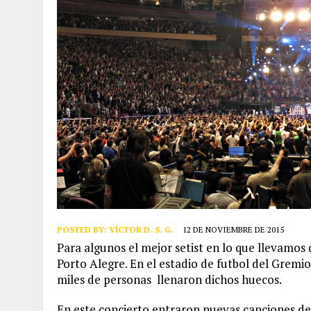
POSTED BY:
VÍCTOR D. S. G.
12 DE NOVIEMBRE DE 2015
Para algunos el mejor setist en lo que llevamos 
Porto Alegre. En el estadio de futbol del Gremi
miles de personas llenaron dichos huecos.
En este concierto entraron nuevas canciones de 