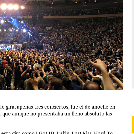
de gira, apenas tres conciertos, fue el de anoche en
o, que aunque no presentaba un lleno absoluto las
esta gira como I Got ID, Lukin, Last Kiss, Hard To