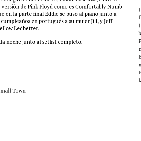
a versión de Pink Floyd como es Comfortably Numb
J
e en la parte final Eddie se puso al piano junto a
f
 cumpleaños en portugués a su mujer Jill, y Jeff
J
ellow Ledbetter.
b
P
da noche junto al setlist completo.
E
m
l
Small Town