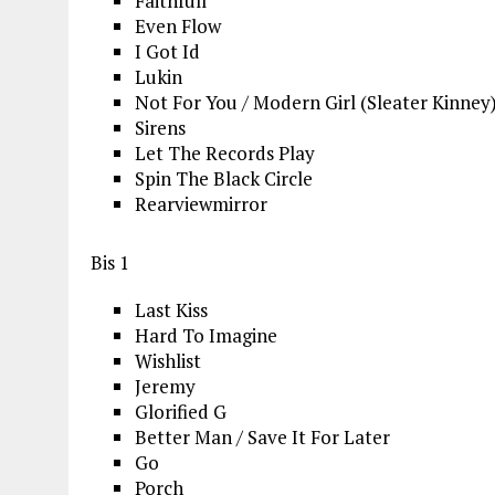
Faithfull
Even Flow
I Got Id
Lukin
Not For You / Modern Girl (Sleater Kinney
Sirens
Let The Records Play
Spin The Black Circle
Rearviewmirror
Bis 1
Last Kiss
Hard To Imagine
Wishlist
Jeremy
Glorified G
Better Man / Save It For Later
Go
Porch