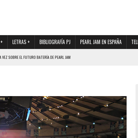
 +
LETRAS +
BIBLIOGRAFÍA PJ
PEARL JAM EN ESPAÑA
TEL
A VEZ SOBRE EL FUTURO BATERÍA DE PEARL JAM
DAD DE SU NUEVO BATERÍA
QUE MARCÓ LOS 90, DE NUEVO EN VINILO.
DIO DE LA INCERTIDUMBRE SOBRE SU FUTURA FORMACIÓN
O CON FOTOGRAFÍAS INÉDITAS DE LA HISTORIA DE PEARL JAM