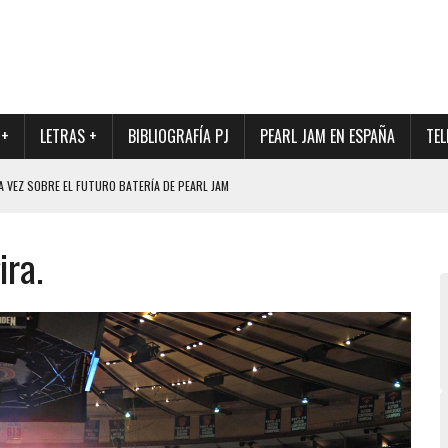
 +
LETRAS +
BIBLIOGRAFÍA PJ
PEARL JAM EN ESPAÑA
TEL
A VEZ SOBRE EL FUTURO BATERÍA DE PEARL JAM
DAD DE SU NUEVO BATERÍA
ira.
QUE MARCÓ LOS 90, DE NUEVO EN VINILO.
DIO DE LA INCERTIDUMBRE SOBRE SU FUTURA FORMACIÓN
O CON FOTOGRAFÍAS INÉDITAS DE LA HISTORIA DE PEARL JAM