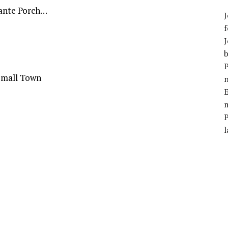
rante Porch…
J
f
J
b
P
Small Town
E
m
l