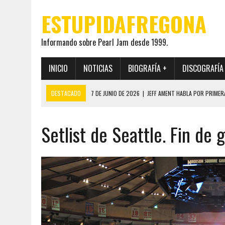
ESTUPIDAFREGONA
Informando sobre Pearl Jam desde 1999.
INICIO
NOTICIAS
BIOGRAFÍA +
DISCOGRAFÍA
DESTACADO
7 DE JUNIO DE 2026
|
JEFF AMENT HABLA POR PRIMER
22 DE MAYO DE 2026
|
PEARL JAM MANTENDRÁ EN SECRETO LA IDENTI
Setlist de Seattle. Fin de g
19 DE MAYO DE 2026
|
EL ENCUENTRO ENTRE NEIL YOUNG Y PEARL JAM 
12 DE MAYO DE 2026
|
PEARL JAM REAPARECEN EN OHANA 2026 EN ME
28 DE JULIO DE 2026
|
JEFF AMENT PUBLICA SINCE FOREVER, UN LIBR