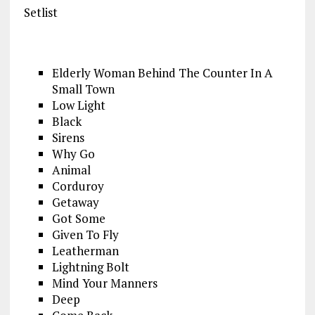
Setlist
Elderly Woman Behind The Counter In A
Small Town
Low Light
Black
Sirens
Why Go
Animal
Corduroy
Getaway
Got Some
Given To Fly
Leatherman
Lightning Bolt
Mind Your Manners
Deep