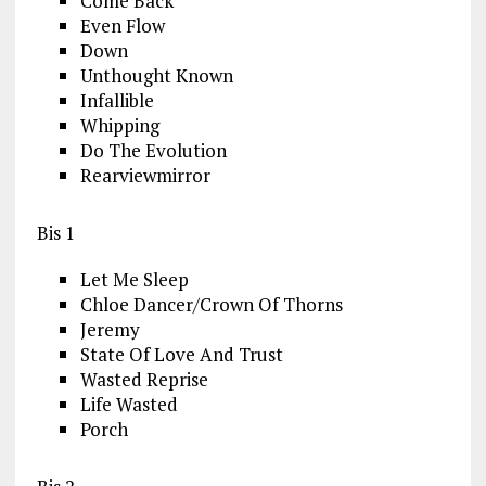
Come Back
Even Flow
Down
Unthought Known
Infallible
Whipping
Do The Evolution
Rearviewmirror
Bis 1
Let Me Sleep
Chloe Dancer/Crown Of Thorns
Jeremy
State Of Love And Trust
Wasted Reprise
Life Wasted
Porch