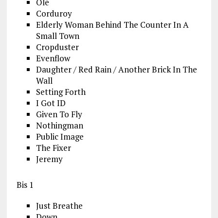
Olé
Corduroy
Elderly Woman Behind The Counter In A
Small Town
Cropduster
Evenflow
Daughter / Red Rain / Another Brick In The
Wall
Setting Forth
I Got ID
Given To Fly
Nothingman
Public Image
The Fixer
Jeremy
Bis 1
Just Breathe
Down