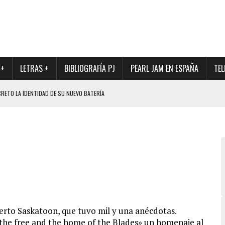
 +
LETRAS +
BIBLIOGRAFÍA PJ
PEARL JAM EN ESPAÑA
TEL
RETO LA IDENTIDAD DE SU NUEVO BATERÍA
QUE MARCÓ LOS 90, DE NUEVO EN VINILO.
DIO DE LA INCERTIDUMBRE SOBRE SU FUTURA FORMACIÓN
O CON FOTOGRAFÍAS INÉDITAS DE LA HISTORIA DE PEARL JAM
FUTURO BATERÍA DE PEARL JAM
erto Saskatoon, que tuvo mil y una anécdotas.
the free and the
home of the Blades» un homenaje al