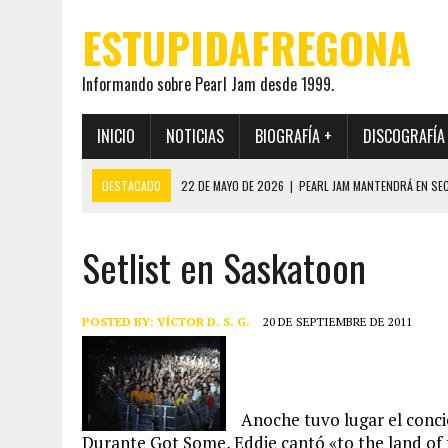
ESTUPIDAFREGONA
Informando sobre Pearl Jam desde 1999.
INICIO
NOTICIAS
BIOGRAFÍA +
DISCOGRAFÍA
DESTACADO
22 DE MAYO DE 2026
|
PEARL JAM MANTENDRÁ EN SEC
19 DE MAYO DE 2026
|
EL ENCUENTRO ENTRE NEIL YOUNG Y PEARL JAM 
Setlist en Saskatoon
12 DE MAYO DE 2026
|
PEARL JAM REAPARECEN EN OHANA 2026 EN ME
28 DE JULIO DE 2026
|
JEFF AMENT PUBLICA SINCE FOREVER, UN LIBR
7 DE JUNIO DE 2026
|
JEFF AMENT HABLA POR PRIMERA VEZ SOBRE EL 
POSTED BY:
VÍCTOR D. S. G.
20 DE SEPTIEMBRE DE 2011
Anoche tuvo lugar el conci
Durante Got Some, Eddie cantó «to the land of 