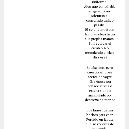
uniforme.
Algo que él no había
imaginado ser.
Mientras el
concurrido tráfico
pasaba,
El se encontró con
la mirada baja hacia
sus propias manos.
Sin recordar el
cambio. No
recordando el plan.
¿Era ese?
Estaba bien, pero
cuestionándose
acerca de vagar.
¿Era época por
consecuencia o
estaba siendo
manipulado por
destreza de mano?
Los lunes fueron
hechos para caer.
Perdido en la ruta
que se conocía de
memoria.