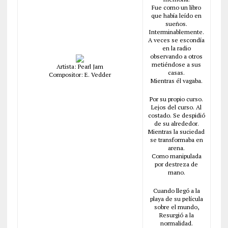
Fue como un libro
que había leído en
sueños.
Interminablemente.
A veces se escondía
en la radio
observando a otros
metiéndose a sus
Artista: Pearl Jam
casas.
Compositor: E. Vedder
Mientras él vagaba.
Por su propio curso.
Lejos del curso. Al
costado. Se despidió
de su alrededor.
Mientras la suciedad
se transformaba en
arena.
Como manipulada
por destreza de
mano.
Cuando llegó a la
playa de su película
sobre el mundo,
Resurgió a la
normalidad.