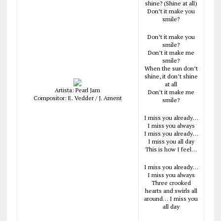
shine? (Shine at all)
Don’t it make you
smile?
Don’t it make you
smile?
Don’t it make me
smile?
When the sun don’t
shine, it don’t shine
at all
Artista: Pearl Jam
Don’t it make me
Compositor: E. Vedder / J. Ament
smile?
I miss you already…
I miss you always
I miss you already…
I miss you all day
This is how I feel…
I miss you already…
I miss you always
Three crooked
hearts and swirls all
around… I miss you
all day