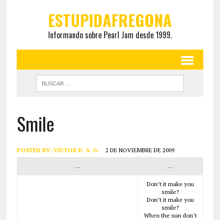
ESTUPIDAFREGONA
Informando sobre Pearl Jam desde 1999.
Smile
POSTED BY:
VÍCTOR D. S. G.
2 DE NOVIEMBRE DE 2009
…
…
Don’t it make you
smile?
Don’t it make you
smile?
When the sun don’t