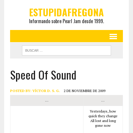
ESTUPIDAFREGONA
Informando sobre Pearl Jam desde 1999.
Speed Of Sound
POSTED BY:
VÍCTOR D. S. G.
2 DE NOVIEMBRE DE 2009
…
…
Yesterdays, how
quick they change
All lost and long
gone now