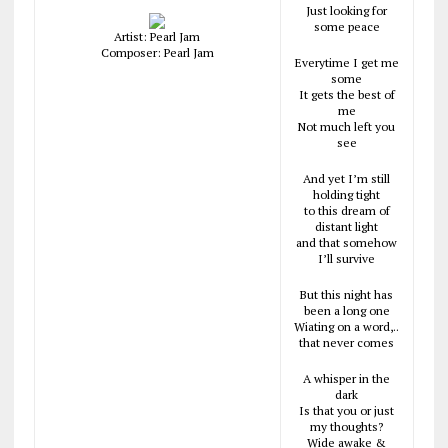
Just looking for
some peace
Artist: Pearl Jam
Composer: Pearl Jam
Everytime I get me
some
It gets the best of
me
Not much left you
see
And yet I’m still
holding tight
to this dream of
distant light
and that somehow
I’ll survive
But this night has
been a long one
Wiating on a word,..
that never comes
A whisper in the
dark
Is that you or just
my thoughts?
Wide awake &