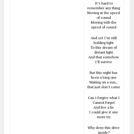
It’s hard to
remember any thing
Moving at the speed
of sound
Moving with the
speed of sound
And yet I’m still
holding tight
To this dream of
distant light
And that somehow
I’ll survive
But this night has
been a long one
Waiting on a sun,..
that just don’t come
Can I forgive what I
Cannot forget
And live a lie
I could give it one
more try
Why deny this drive
inside?