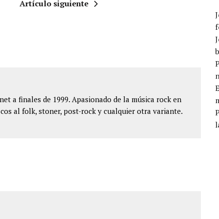
Artículo siguiente
J
f
J
b
P
E
et a finales de 1999. Apasionado de la música rock en
m
cos al folk, stoner, post-rock y cualquier otra variante.
l