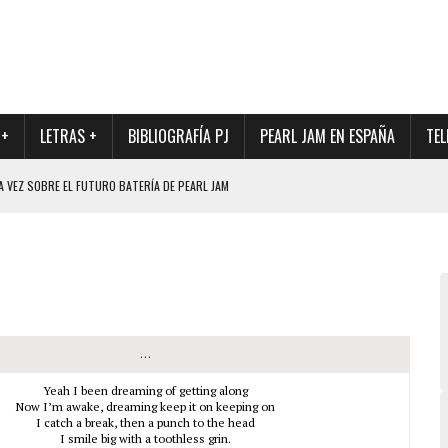
 +
LETRAS +
BIBLIOGRAFÍA PJ
PEARL JAM EN ESPAÑA
TEL
A VEZ SOBRE EL FUTURO BATERÍA DE PEARL JAM
DAD DE SU NUEVO BATERÍA
QUE MARCÓ LOS 90, DE NUEVO EN VINILO.
DIO DE LA INCERTIDUMBRE SOBRE SU FUTURA FORMACIÓN
O CON FOTOGRAFÍAS INÉDITAS DE LA HISTORIA DE PEARL JAM
…
Yeah I been dreaming of getting along
Now I’m awake, dreaming keep it on keeping on
I catch a break, then a punch to the head
I smile big with a toothless grin.