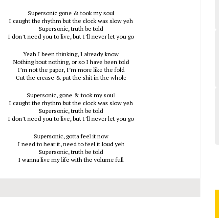
Supersonic gone & took my soul
I caught the rhythm but the clock was slow yeh
Supersonic, truth be told
I don’t need you to live, but I’ll never let you go
Yeah I been thinking, I already know
Nothing bout nothing, or so I have been told
I’m not the paper, I’m more like the fold
Cut the crease & put the shit in the whole
Supersonic, gone & took my soul
I caught the rhythm but the clock was slow yeh
Supersonic, truth be told
I don’t need you to live, but I’ll never let you go
Supersonic, gotta feel it now
I need to hear it, need to feel it loud yeh
Supersonic, truth be told
I wanna live my life with the volume full