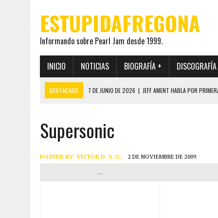
ESTUPIDAFREGONA
Informando sobre Pearl Jam desde 1999.
INICIO
NOTICIAS
BIOGRAFÍA +
DISCOGRAFÍA
DESTACADO
7 DE JUNIO DE 2026
|
JEFF AMENT HABLA POR PRIMER
22 DE MAYO DE 2026
|
PEARL JAM MANTENDRÁ EN SECRETO LA IDENTI
Supersonic
19 DE MAYO DE 2026
|
EL ENCUENTRO ENTRE NEIL YOUNG Y PEARL JAM 
12 DE MAYO DE 2026
|
PEARL JAM REAPARECEN EN OHANA 2026 EN ME
28 DE JULIO DE 2026
|
JEFF AMENT PUBLICA SINCE FOREVER, UN LIBR
POSTED BY:
VÍCTOR D. S. G.
2 DE NOVIEMBRE DE 2009
…